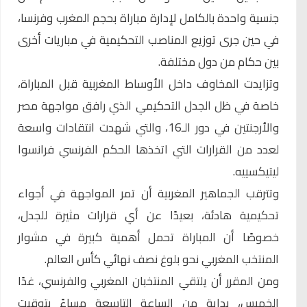
جنسية واحدة بالكامل لإدارة مباراة بحجم المغرب وفرنسا،
في حين جرى توزيع المناصب التحكيمية في مباريات أخرى
بين حكام من دول مختلفة.
وتزايدت المخاوف داخل الأوساط المغربية قبل المباراة،
خاصة في ظل الجدل التحكيمي الذي رافق مواجهة مصر
والأرجنتين في دور الـ16، والتي شهدت انتقادات واسعة
لعدد من القرارات التي اتخذها الحكم الفرنسي فرانسوا
ليتيكسييه.
وتترقب الجماهير المغربية أن تمر المواجهة في أجواء
تحكيمية هادئة، بعيدًا عن أي قرارات مثيرة للجدل،
خصوصًا أن المباراة تحمل أهمية كبيرة في مشوار
المنتخب المغربي نحو بلوغ نصف نهائي كأس العالم.
ومن المقرر أن يلتقي المنتخبان المغربي والفرنسي، غدًا
الخميس، بداية من الساعة التاسعة مساءً بتوقيت