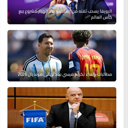
اليويفا يسحب ثقته من إنفانتينو بعد انهيار مشروع بيع
كأس العالم
مطالبات بإلغاء تكريم ميسي بعد نهائي مونديال 2026