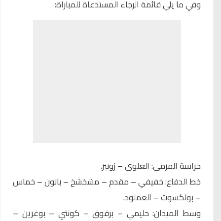
وفي ما يلي قائمة الرجاء المستدعاة للمباراة:
حراسة المرمى: العلوي – زوبير.
خط الدفاع: خفيفي – مقدم – مشخشخ – بانون – خماس
– بولكسوت – العملود.
وسط الميدان: حليمي – برقوق – كونتي – بوغرين –