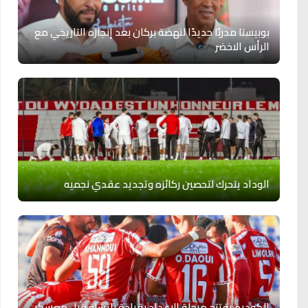
بوبيستا مدربًا جديدًا لنهضة بركان بعد إنجازه التاريخي مع
الرأس الاخضر
الوداد يتحرك لتحصين ركائزه وتجديد عقدي نجميه
الكوديم يفتتح مرحلة الإعداد بقيادة باتشاو قبل معسكر