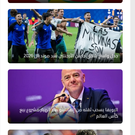
جدل واسع يلاحق حارس الأرجنتين بعد مونديال 2026
اليويفا يسحب ثقته من إنفانتينو بعد انهيار مشروع بيع
كأس العالم