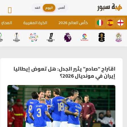
أمس
اليوم
الغد
كأس العالم 2026
الكرة المغربية
المحترف
اقتراح “صادم” يثير الجدل: هل تعوض إيطاليا
إيران في مونديال 2026؟