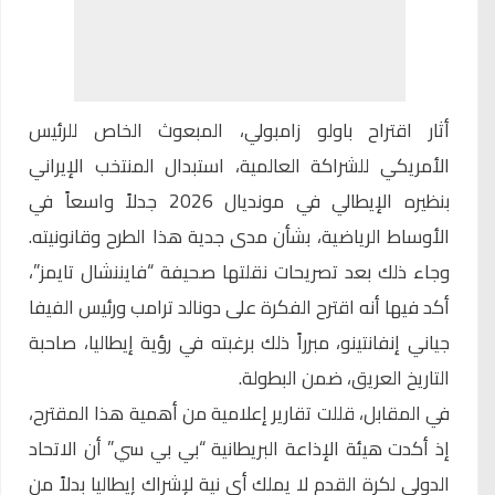
أثار اقتراح باولو زامبولي، المبعوث الخاص للرئيس
الأمريكي للشراكة العالمية، استبدال المنتخب الإيراني
بنظيره الإيطالي في مونديال 2026 جدلاً واسعاً في
الأوساط الرياضية، بشأن مدى جدية هذا الطرح وقانونيته.
وجاء ذلك بعد تصريحات نقلتها صحيفة “فايننشال تايمز”،
أكد فيها أنه اقترح الفكرة على دونالد ترامب ورئيس الفيفا
جياني إنفانتينو، مبرراً ذلك برغبته في رؤية إيطاليا، صاحبة
التاريخ العريق، ضمن البطولة.
في المقابل، قللت تقارير إعلامية من أهمية هذا المقترح،
إذ أكدت هيئة الإذاعة البريطانية “بي بي سي” أن الاتحاد
الدولي لكرة القدم لا يملك أي نية لإشراك إيطاليا بدلاً من