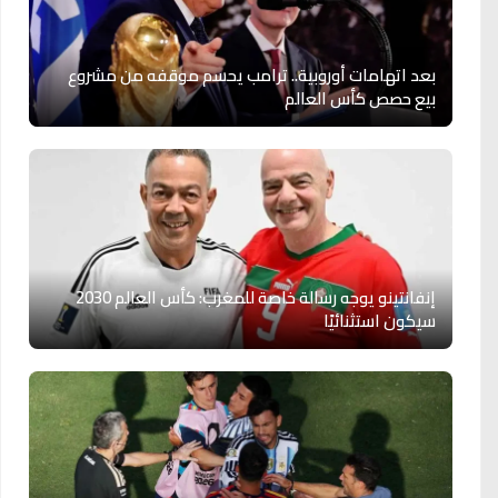
بعد اتهامات أوروبية.. ترامب يحسم موقفه من مشروع
بيع حصص كأس العالم
إنفانتينو يوجه رسالة خاصة للمغرب: كأس العالم 2030
سيكون استثنائيًا