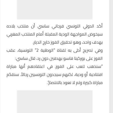
أكد الدولي التونسي فرجاني ساسي أن منتخب بلاده
سيخوض المواجهة الودية المقبلة أمام المنتخب المغربي
بهدف واحد، وهو تحقيق الفوز خارج الديار.
وفي تصريح أدلى به لقناة “الوطنية 2” التونسية، عقب
الفوز على بوركينا فاسو بهدفين دون رد، قال ساسي:
“سنذهب للعب على الفوز. في اعتقادهم أنها مباراة
افتتاحية أو ودية، لكنهم سيجدون التونسيين رجالاً. سنقدّم
مباراة كبيرة ولم لا نعود بالانتصار”.