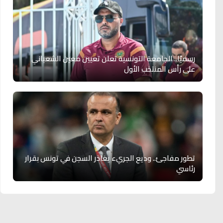
رسميًا.. الجامعة التونسية تعلن تعيين معين الشعباني
على رأس المنتخب الأول
تطور مفاجئ.. وديع الجريء يغادر السجن في تونس بقرار
رئاسي