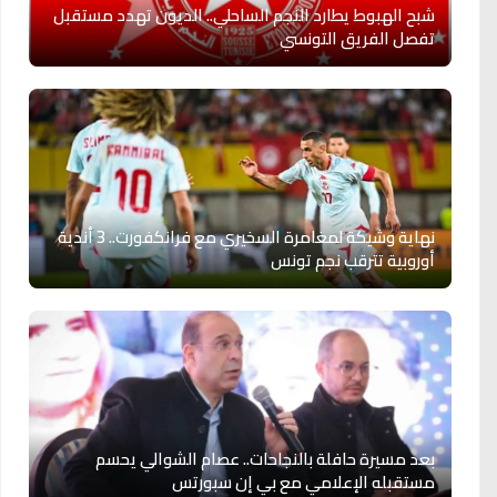
شبح الهبوط يطارد النجم الساحلي.. الديون تهدد مستقبل
تفصل الفريق التونسي
نهاية وشيكة لمغامرة السخيري مع فرانكفورت.. 3 أندية
أوروبية تترقب نجم تونس
بعد مسيرة حافلة بالنجاحات.. عصام الشوالي يحسم
مستقبله الإعلامي مع بي إن سبورتس