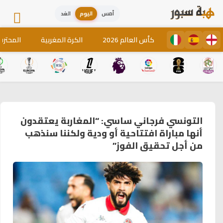
أمس
اليوم
الغد
كأس العالم 2026
الكرة المغربية
المحترف
التونسي فرجاني ساسي: “المغاربة يعتقدون
أنها مباراة افتتاحية أو ودية ولكننا سنذهب
من أجل تحقيق الفوز”