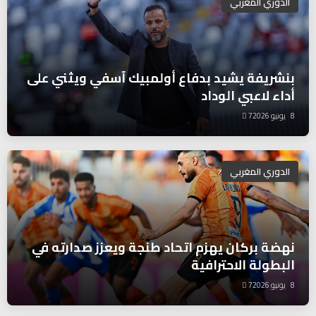
الدوري المغربي
بنشريفة يشيد بدفاع أولمبيك آسفي ويثني على
أداء لاعبي الوداد
8 يونيو 2026
7
الدوري المغربي
نهضة بركان يهزم اتحاد طنجة ويعزز صدارته في
البطولة الاحترافية
8 يونيو 2026
7