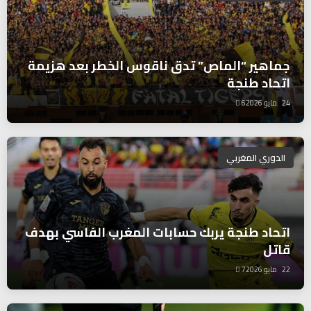
جماهير “الماص” تدق ناقوس الخطر بعد هزيمة
اتحاد طنجة
24 مايو 2026
6
الدوري المغربي
اتحاد طنجة يربك حسابات المغرب الفاسي بهدف
قاتل
22 مايو 2026
7