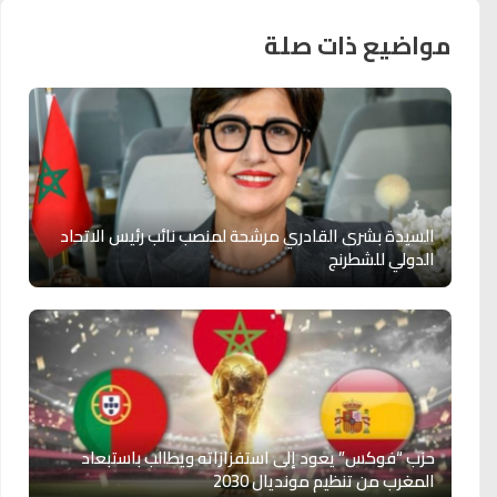
مواضيع ذات صلة
السيدة بشرى القادري مرشحة لمنصب نائب رئيس الاتحاد
الدولي للشطرنج
حزب “فوكس” يعود إلى استفزازاته ويطالب باستبعاد
المغرب من تنظيم مونديال 2030