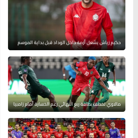
حكيم زياش يشعل أزمة داخل الوداد قبل بداية الموسم
مالاوي تخطف بطاقة ربع النهائي رغم الخسارة أمام زامبيا