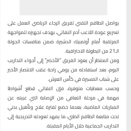
يواصل الطاقم التقني لفريق الرجاء الرياضي العمل على
تسريع عودة اللاعب آدم النفاتي، بهدف تجهيزه للمواجهة
المرتقبة أمام أولمبيك الدشيرة ضمن منافسات الجولة
الـ21 من البطولة الاحترافية.
ومن المنتظر أن يعود الفريق “الأخضر” إلى أجواء التداريب
اليوم، بعد استفادته من يومي راحة عقب الانتصار الأخير
على شباب المسيرة في كأس العرش.
وحسب معطيات متوفرة، فإن النفاتي قطع أشواطا
مهمة في مرحلة التعافي من الإصابة التي غيبته عن
المباريات الماضية، بعدما خضع لفترة علاج وتأهيل بدني
تحت متابعة الطاقم الطبي، ما يمهد لعودته التدريجية إلى
التداريب الجماعية خلال الأيام المقبلة.