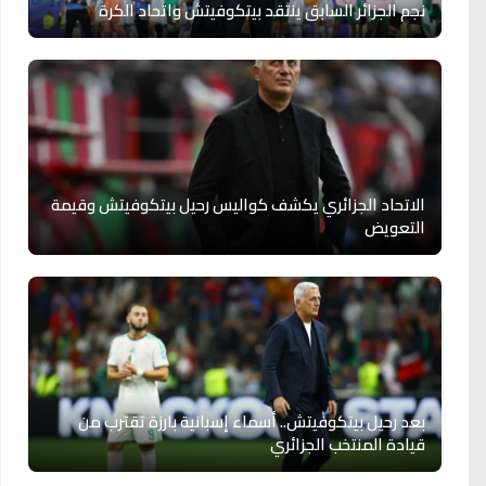
نجم الجزائر السابق ينتقد بيتكوفيتش واتحاد الكرة
الاتحاد الجزائري يكشف كواليس رحيل بيتكوفيتش وقيمة
التعويض
بعد رحيل بيتكوفيتش.. أسماء إسبانية بارزة تقترب من
قيادة المنتخب الجزائري