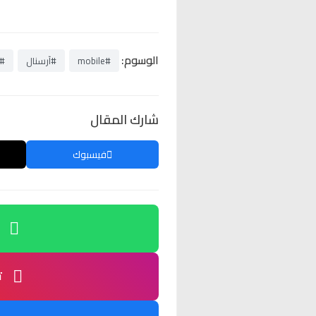
الوسوم:
#mobile
#آرسنال
#ا
شارك المقال
فيسبوك
ت