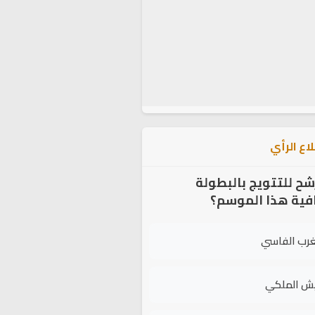
اع الرأي
شح للتتويج بالبطولة
افية هذا الموسم؟
غرب الفاسي
يش الملكي