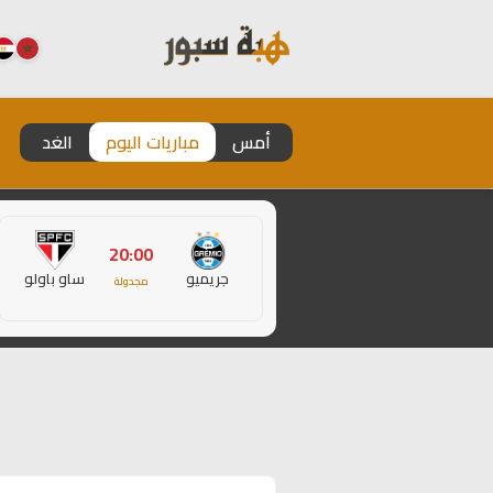
أمس
مباريات اليوم
الغد
20:00
جريميو
ساو باولو
مجدولة