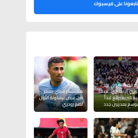
ابعونا على فيسبوك
ير غير مسبوق يهز
وري الإنجليزي.. نصف
مانشستر سيتي يسخر
ية البريميرليغ تبدأ
من عرض برشلونة الأول
وسم بمدربين جدد
لضم رودري