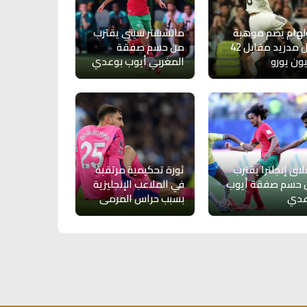
هام يضم موهبة
مانشستر سيتي يقترب
ريال مدريد مقابل 42
من حسم صفقة
ون يورو
المغربي أيوب بوعدي
اق إنجلترا يقترب
ثورة تحكيمية مرتقبة
 حسم صفقة أيوب
في الملاعب الإنجليزية
عدي
بسبب حراس المرمى