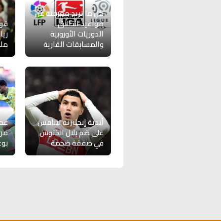
كل ما تريد معرفته عن
مواعيد انطلاق
فول
الدوريات الأوروبية
والمسابقات القارية
ملي
أندية إنجليزية تتنافس
عمل
على ضم بلال الخنوس
من
في صفقة ضخمة
بو