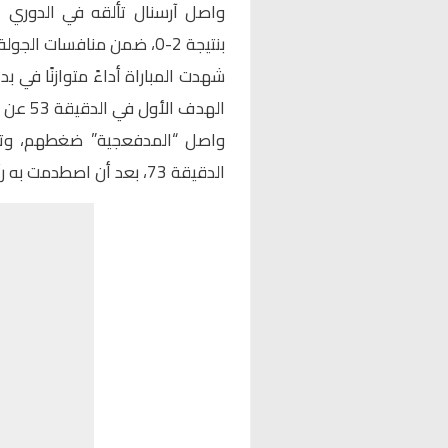
واصل آرسنال تألقه في الدوري ال
بنتيجة 2-0، ضمن منافسات الجولة الـ14.
شهدت المباراة أداءً متوازنًا في ب
الهدف الأول في الدقيقة 53 عن طريق يوريان تيمبر.
واصل “المدفعجية” ضغطهم، وتمك
الدقيقة 73، بعد أن اصطدمت به رأسية زميله توماس بارتي.