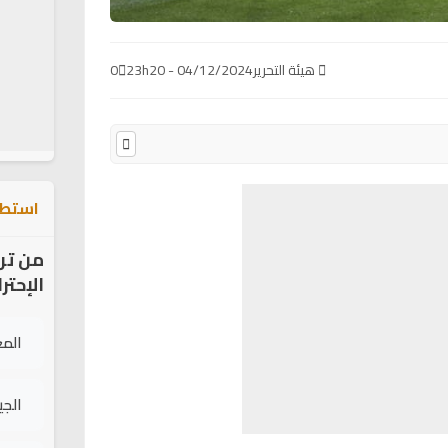
هيئة التحرير
04/12/2024 - 23h20
0
استطل
من تر
الإحتر
الم
الج