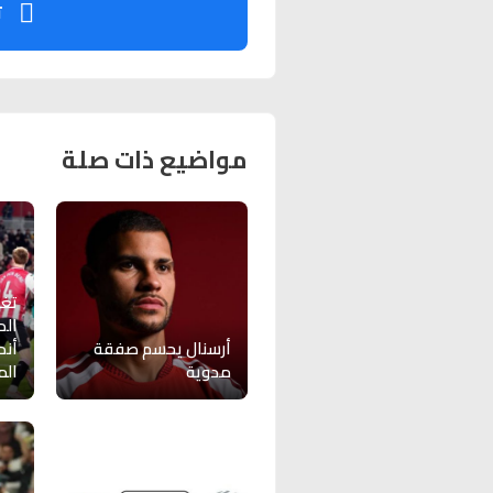
ت
مواضيع ذات صلة
تغي
الد
أرسنال يحسم صفقة
أند
مدوية
الم