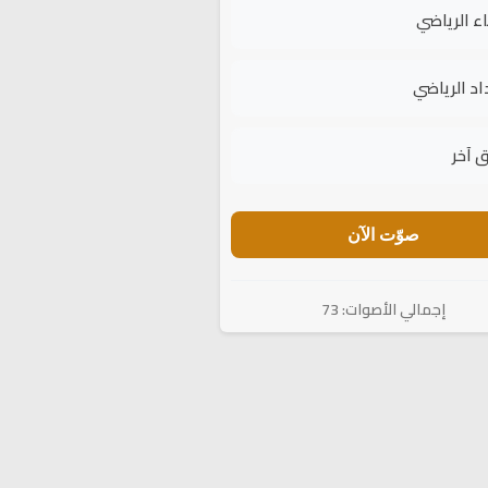
اء الرياضي
اد الرياضي
 آخر
صوّت الآن
إجمالي الأصوات: 73