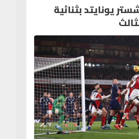
ستر يونايتد بثنائية
ثالث