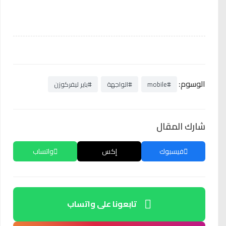
الوسوم:
#mobile
#الواجهة
#باير ليفركوزن
شارك المقال
فيسبوك
إكس
واتساب
تابعونا على واتساب