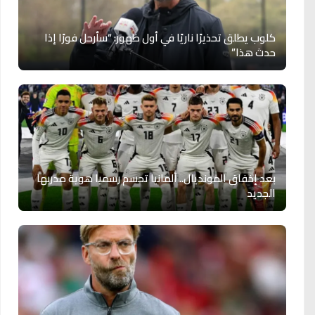
كلوب يطلق تحذيرًا ناريًا في أول ظهور: “سأرحل فورًا إذا
حدث هذا”
بعد إخفاق المونديال.. ألمانيا تحسم رسميا هوية مدربها
الجديد