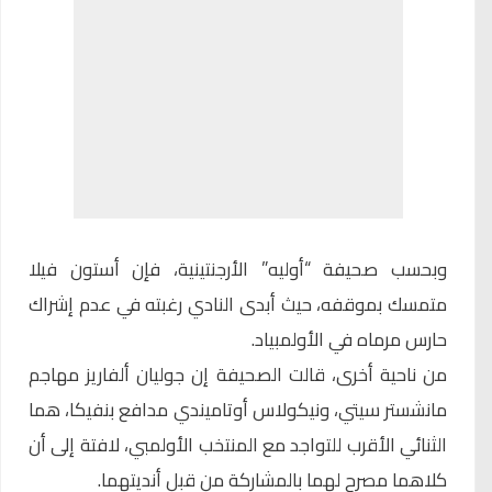
وبحسب صحيفة “أوليه” الأرجنتينية، فإن أستون فيلا
متمسك بموقفه، حيث أبدى النادي رغبته في عدم إشراك
حارس مرماه في الأولمبياد.
من ناحية أخرى، قالت الصحيفة إن جوليان ألفاريز مهاجم
مانشستر سيتي، ونيكولاس أوتاميندي مدافع بنفيكا، هما
الثنائي الأقرب للتواجد مع المنتخب الأولمبي، لافتة إلى أن
كلاهما مصرح لهما بالمشاركة من قبل أنديتهما.