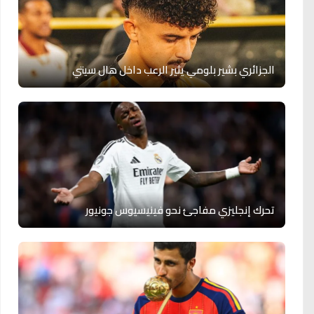
الجزائري بشير بلومي يثير الرعب داخل هال سيتي
تحرك إنجليزي مفاجئ نحو فينيسيوس جونيور