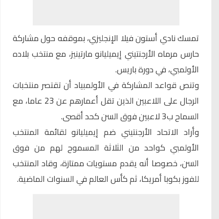
تمسك نادي أستون فيلا الإنجليزي، بموقفه حول مشاركة
حارس مرماه الأرجنتيني إيميليانو مارتينيز، مع منتخب بلاده
الأولمبي، في دورة باريس.
وتنص قواعد المشاركة في الأولمبياد أن تقتصر منتخبات
الرجال على اللاعبين الذين تقل أعمارهم عن 23 عاما، مع
السماح ب3 لاعبين فوق السن كحد أقصى.
وأراد الاتحاد الأرجنتيني ضم إيميليانو لقائمة المنتخب
الأولمبي كواحد من الثلاثة المسموح لهم من فوق
السن، خصوصا أنه يقدم مستويات ممتازة، وقاد المنتخب
للفوز بكوبا أمريكا، ثم كأس العالم في السنوات الماضية.