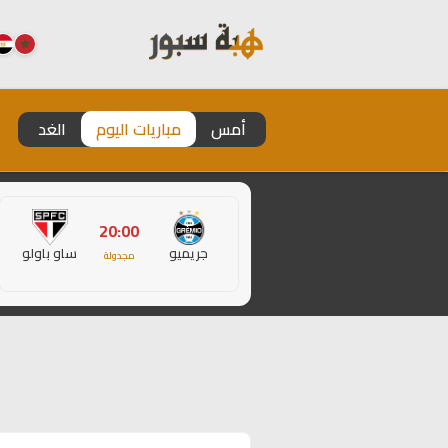
أمس
مباريات اليوم
الغد
20:00
جريميو
ساو باولو
مجدولة