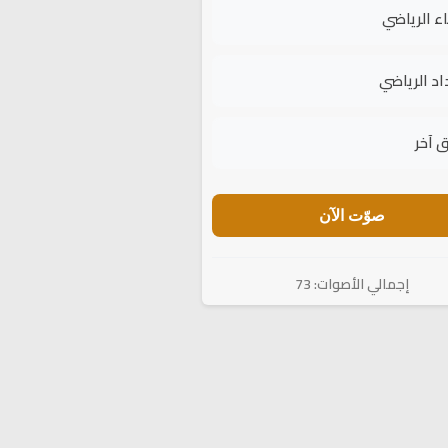
اء الرياضي
اد الرياضي
 آخر
صوّت الآن
إجمالي الأصوات: 73