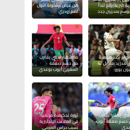
ية البريميرليغ تبدأ
من عرض برشلونة الأول
وسم بمدربين جدد
لضم رودري
هام يضم موهبة
مانشستر سيتي يقترب
ريال مدريد مقابل 42
من حسم صفقة
ون يورو
المغربي أيوب بوعدي
اق إنجلترا يقترب
ثورة تحكيمية مرتقبة
 حسم صفقة أيوب
في الملاعب الإنجليزية
عدي
بسبب حراس المرمى