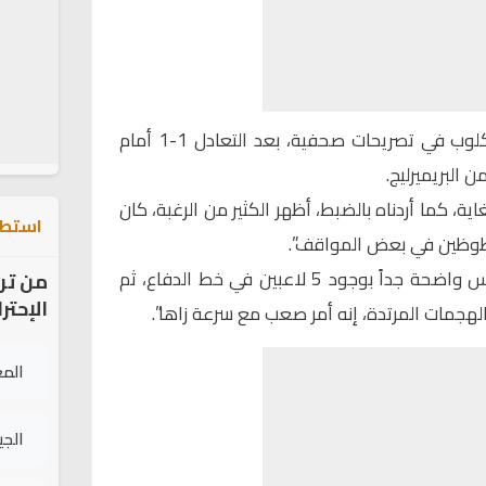
ظهر مدرب فريق ليفربول يورجن كلوب في تصريحات صحفية، بعد التعادل 1-1 أمام
 البريميرليج.
ية، كما أردناه بالضبط، أظهر الكثير من الرغبة، كان
استطل
ظوظين في بعض المواقف”.
وأضاف:” كانت خطة كريستال بالاس واضحة جداً بوجود 5 لاعبين في خط الدفاع، ثم
من تر
الإحتر
لهجمات المرتدة، إنه أمر صعب مع سرعة زاها”.
الم
الج