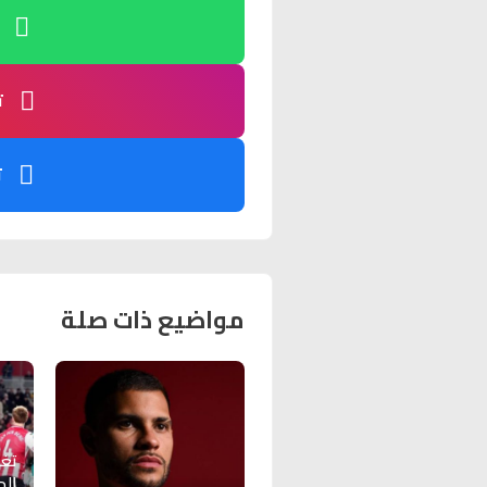
ت
ت
مواضيع ذات صلة
تغي
الد