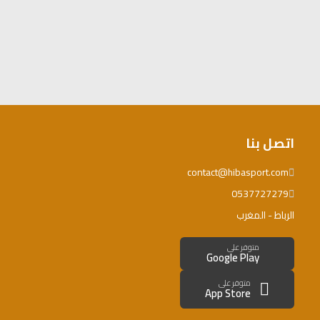
اتصل بنا
contact@hibasport.com
0537727279
الرباط - المغرب
متوفر على
Google Play
متوفر على
App Store