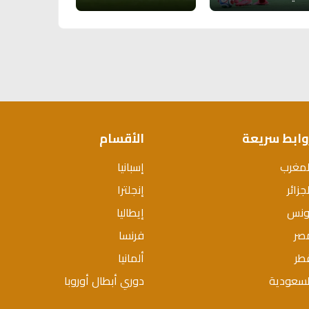
وابط سريعة
الأقسام
لمغرب
إسبانيا
جزائر
إنجلترا
ونس
إيطاليا
صر
فرنسا
طر
ألمانيا
لسعودية
دوري أبطال أوروبا