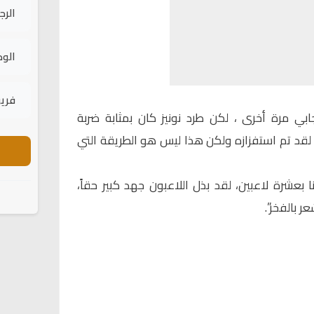
الرج
الود
فريق
جابي مرة أخرى ، لكن طرد نونيز كان بمثابة ضربة
 لقد تم استفزازه ولكن هذا ليس هو الطريقة التي
بـ4 دقائق تعادلنا بعشرة لاعبين، لقد بذل اللاعبون جهد كبير حقاً،
 بالفخر”.