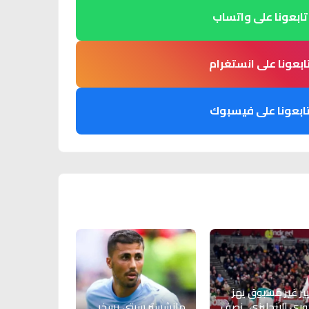
تابعونا على واتساب
ابعونا على انستغرام
ابعونا على فيسبوك
ير غير مسبوق يهز
وري الإنجليزي.. نصف
مانشستر سيتي يسخر