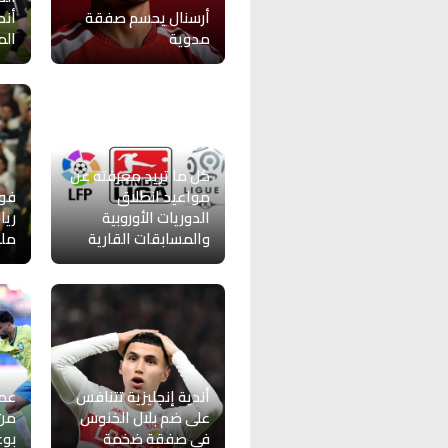
أرسنال يحسم صفقة
أند
مدوية
الم
كل ما تريد معرفته عن
مواعيد انطلاق
فول
الدوريات الأوروبية
والمسابقات القارية
ملي
أندية إنجليزية تتنافس
عمل
على ضم بلال الخنوس
من
في صفقة ضخمة
بو