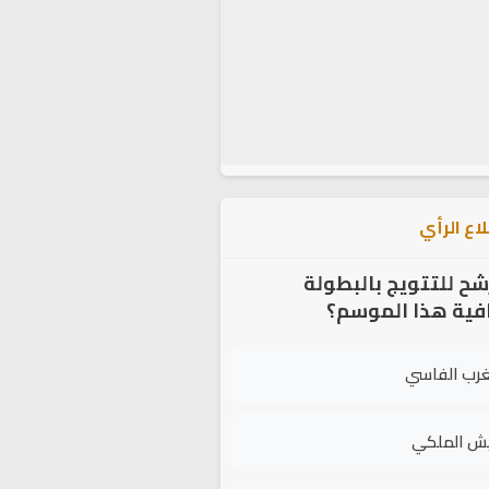
اع الرأي
شح للتتويج بالبطولة
افية هذا الموسم؟
غرب الفاسي
يش الملكي