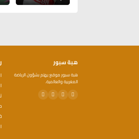
هبة سبور
ر
ا
هبة سبور موقع يهتم بشؤون الرياضة
المغربية والعالمية.
ال
ت
م
ق
ا