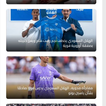
الهلال السعودي يخطف نجم وست هام ويعزز كتيبته
بصفقة أوروبية قوية
مفاجأة مدوية.. الهلال السعودي يدرس قرارًا صادمًا
بشأن ياسين بونو