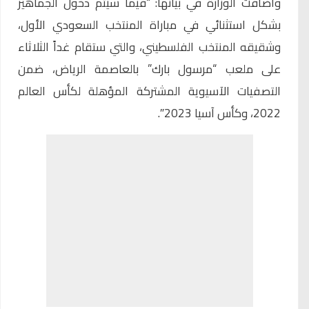
وأضافت الوزارة في بيانها: “فيما سيتم دخول الجماهير
بشكل استثنائي في مباراة المنتخب السعودي الأول،
وشقيقه المنتخب الفلسطيني، والتي ستقام غداً الثلاثاء
على ملعب “مرسول بارك” بالعاصمة الرياض، ضمن
التصفيات الآسيوية المشتركة المؤهلة لكأس العالم
2022، وكأس آسيا 2023″.