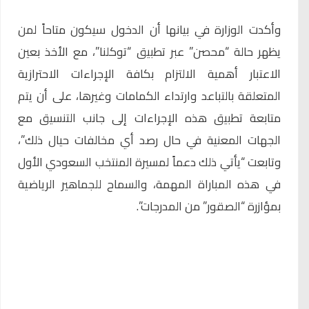
وأكدت الوزارة في بيانها أن الدخول سيكون متاحاً لمن
يظهر حالة “محصن” عبر تطبيق “توكلنا”، مع الأخذ بعين
الاعتبار أهمية الالتزام بكافة الإجراءات الاحترازية
المتعلقة بالتباعد وارتداء الكمامات وغيرها، على أن يتم
متابعة تطبيق هذه الإجراءات إلى جانب التنسيق مع
الجهات المعنية في حال رصد أي مخالفات حيال ذلك”،
وتابعت “يأتي ذلك دعماً لمسيرة المنتخب السعودي الأول
في هذه المباراة المهمة، والسماح للجماهير الرياضية
بمؤازرة “الصقور” من المدرجات”.