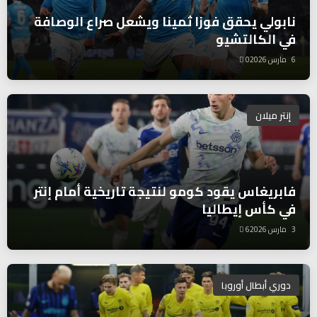
نابولي يحقق فوزا ثمينا ويشعل صراع الوصافة
في الكالتشيو
6 مارس 2026
0
إنتر ميلان
فابريغاس يقود كومو لنتيجة تاريخية أمام إنتر
في كأس إيطاليا
3 مارس 2026
6
دوري أبطال أوروبا