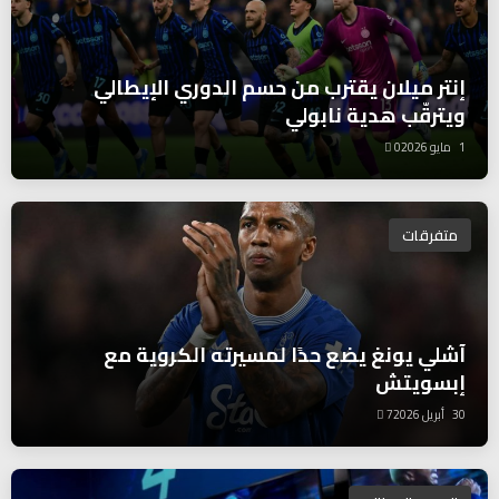
إنتر ميلان يقترب من حسم الدوري الإيطالي
ويترقّب هدية نابولي
1 مايو 2026
0
متفرقات
آشلي يونغ يضع حدًا لمسيرته الكروية مع
إبسويتش
30 أبريل 2026
7