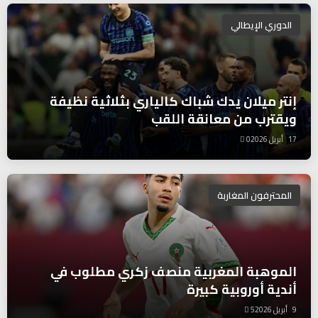
الدوري الإيطالي
إنتر ميلان يدك شباك كالياري بثلاثية نظيفة
ويقترب من معانقة اللقب
17 أبريل 2026
0
المحترفون المغاربة
الموهبة المغربية منصف زكري مطلوب في
أندية أوروبية كبيرة
9 أبريل 2026
5