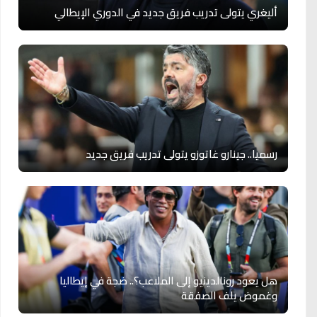
أليغري يتولى تدريب فريق جديد في الدوري الإيطالي
رسميا.. جينارو غاتوزو يتولى تدريب فريق جديد
هل يعود رونالدينيو إلى الملاعب؟.. ضجة في إيطاليا
وغموض يلف الصفقة