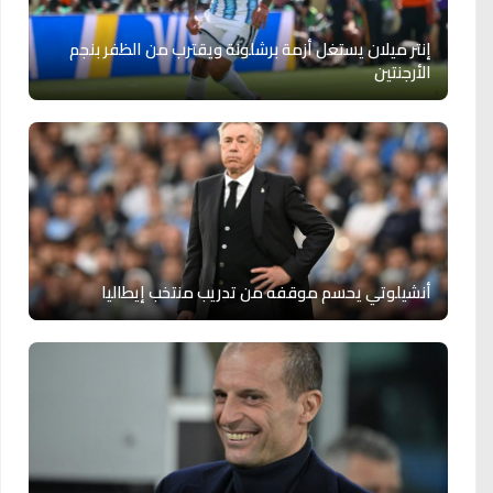
إنتر ميلان يستغل أزمة برشلونة ويقترب من الظفر بنجم
الأرجنتين
أنشيلوتي يحسم موقفه من تدريب منتخب إيطاليا