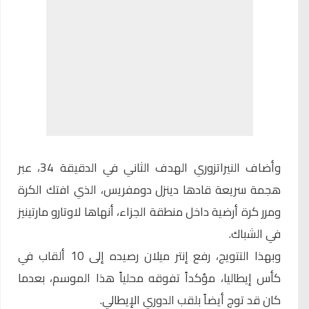
وأضاف النيراتزوري الهدف الثاني في الدقيقة 34، عبر
هجمة سريعة قادها دينزل دومفريس، الذي افتك الكرة
ومرر كرة أرضية داخل منطقة الجزاء، أنهاها لاوتارو مارتينيز
في الشباك.
وبهذا التتويج، رفع إنتر ميلان رصيده إلى 10 ألقاب في
كأس إيطاليا، مؤكداً تفوقه محلياً هذا الموسم، بعدما
كان قد توج أيضاً بلقب الدوري الإيطالي.