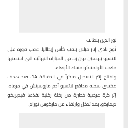
نور الدين بنطالب
تُوج نادي إنتر ميلان بلقب
كأس إيطاليا
، عقب فوزه على
لاتسيو بهدفين دون رد، في المباراة النهائية التي احتضنها
ملعب الأولمبيكو مساء الأربعاء.
وافتتح إنتر التسجيل مبكراً في الدقيقة 14، بعد هدف
عكسي سجله مدافع لاتسيو آدم ماروسيتش في مرماه،
إثر كرة عرضية خطيرة من ركلة ركنية نفذها فيديريكو
ديماركو، بعد تدخل وارتقاء من ماركوس تورام.