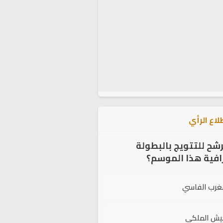
اع الرأي
شح للتتويج بالبطولة
رافية هذا الموسم؟
غرب الفاسي
يش الملكي