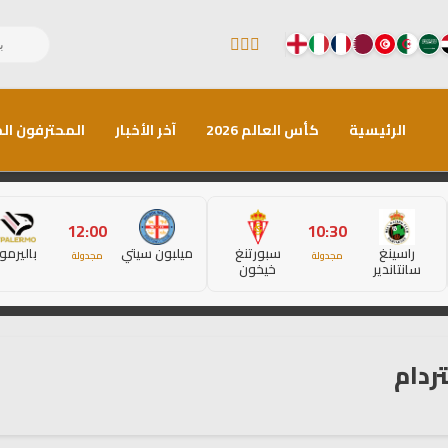
الرئيسية
كأس العالم 2026
آخر الأخبار
المحترفون الم
12:00
10:30
راسينغ
سبورتنغ
ميلبون سيتي
باليرمو
مجدولة
مجدولة
سانتاندير
خيخون
ردام