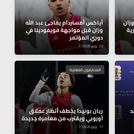
وزان
أياكس أمستردام يفاجئ عبد الله
ية
وزان قبل مواجهة فويفودينا في
دوري المؤتمر
22 يوليو 2026
7
المحترفون المغاربة
د
ريان بونيدا يخطف أنظار عملاق
أوروبي ويقترب من مغامرة جديدة
17 يوليو 2026
7