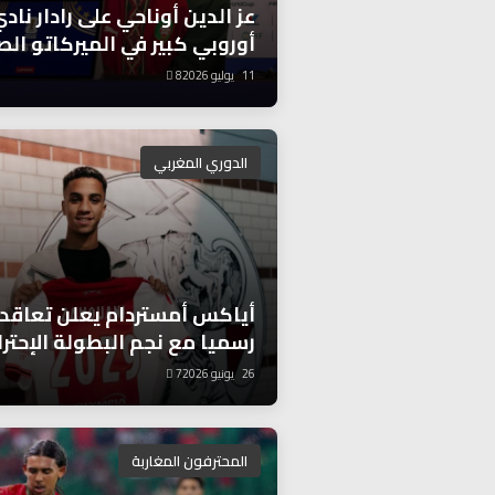
عز الدين أوناحي على رادار ناد
أوروبي كبير في الميركاتو ال
11 يوليو 2026
8
الدوري المغربي
أياكس أمستردام يعلن تعاقد
رسميا مع نجم البطولة الإحترا
26 يونيو 2026
7
المحترفون المغاربة