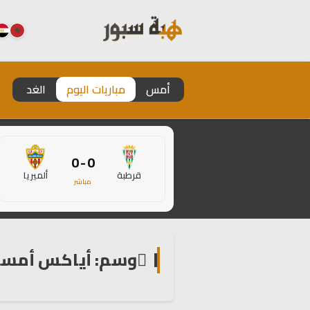
أمس
مباريات اليوم
الغد
0 - 0
قرطبة
ألميريا
مباشر
وسم: أياكس أمست