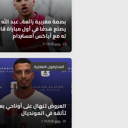
بصمة مغربية رائعة.. عبد الله 
يصنع هدفًا في أول مباراة قار
له مع أياكس أمستردام
23 يوليو 2026
7
المحترفون المغاربة
العروض تنهال على أوناحي بع
تألقه في المونديال
20 يوليو 2026
10