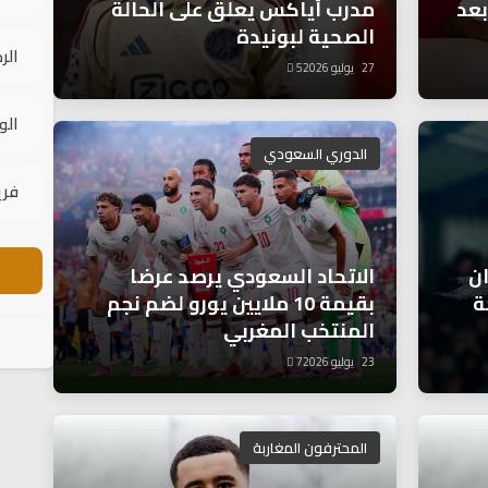
بعد
مدرب أياكس يعلق على الحالة
الصحية لبونيدة
الر
27 يوليو 2026
5
الو
الدوري السعودي
فري
ان
الاتحاد السعودي يرصد عرضا
ة
بقيمة 10 ملايين يورو لضم نجم
المنتخب المغربي
23 يوليو 2026
7
المحترفون المغاربة