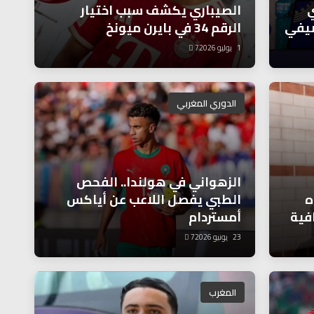
ي
الصيباري يكشف سبب اختيار
صيفي
الرقم 34 في بايرن ميونخ
1 يوليو 2026
7
الدوري المغربي
الزهواني في هولندا.. الفحص
ه
الطبي يفصل اللاعب عن أياكس
فية
أمستردام
23 يونيو 2026
7
المغرب