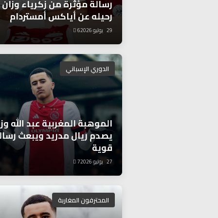
رسالة مؤثرة من زكرياء وزان 
رحيله عن أياكس أمستردام
29 يوليو 2026
6
الدوري الإسباني
الموهبة المغربية عبد الله وز
يصدم ريال مدريد ويبعث رسال
قوية
27 يوليو 2026
7
المحترفون المغاربة