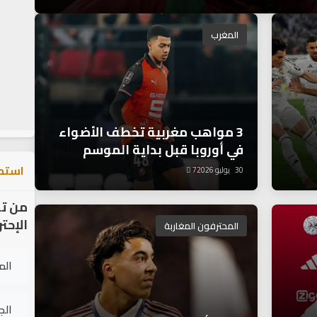
المغرب
3 مواهب مغربية تخطف الأضواء
في أوروبا قبل بداية الموسم
استطل
30 يوليو 2026
7
من تر
الإحت
المحترفون المغاربة
الم
الج