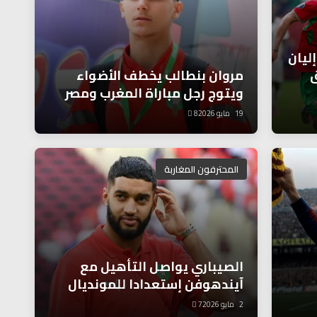
إليان
ق
مروان بنطالب يخطف الأضواء
ويتوج رجل مباراة المغرب ومصر
19 مايو 2026
8
المحترفون المغاربة
الصيباري يواصل التأهيل مع
آيندهوفن إستعدادا للمونديال
2 مايو 2026
7