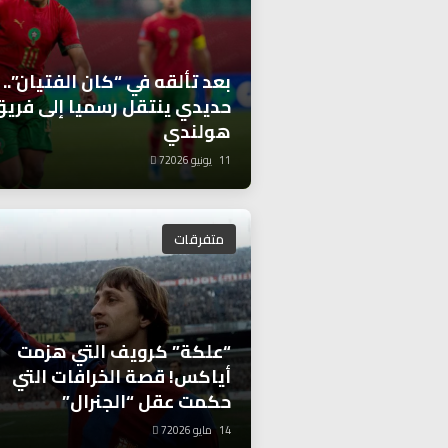
بعد تألقه في “كان الفتيان”.. 
حديدي ينتقل رسميا إلى فري
هولندي
11 يونيو 2026
7
متفرقات
“علكة” كرويف التي هزمت
أياكس! قصة الخرافات التي
حكمت عقل “الجنرال”
14 مايو 2026
7