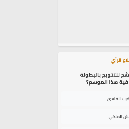
اع الرأي
شح للتتويج بالبطولة
افية هذا الموسم؟
غرب الفاسي
يش الملكي