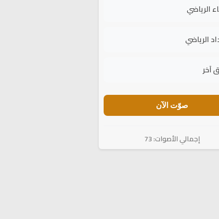
اء الرياضي
اد الرياضي
 آخر
صوّت الآن
إجمالي الأصوات: 73