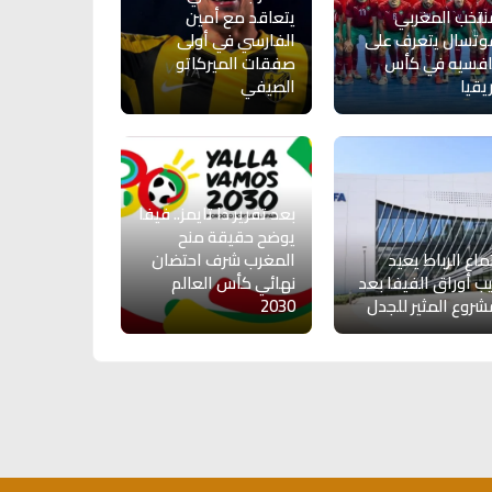
نتخب المغربي
يتعاقد مع أمين
وتسال يتعرف على
الفارسي في أولى
افسيه في كأس
صفقات الميركاتو
يقيا
الصيفي
بعد تقرير ذا تايمز.. فيفا
يوضح حقيقة منح
ماع الرباط يعيد
المغرب شرف احتضان
يب أوراق الفيفا بعد
نهائي كأس العالم
شروع المثير للجدل
2030