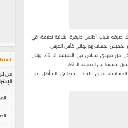
ك ضيفه شباب أطلس خنيفرة، بثلاثية نظيفة، في
م الخميس، لحساب ربع نهائي كأس العرش.
وسجل أهداف “فارس دكالة”، كل من مهدي قرناص في الدقيقة الـ 49، وبلال
استطل
لمسابقة، فريق الاتحاد البيضاوي المتأهل على
من تر
الإحتر
الم
الج