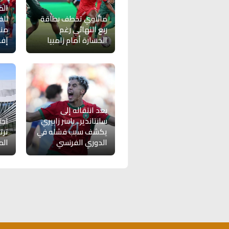
الم
مالاوي تخطف بطاقة
للف
ربع النهائي رغم
من
الخسارة أمام زامبيا
إفر
بعد انتقاله إلى
سانتاندير.. ياسر زابيري
اجت
يكشف سبب فشله في
ترت
الدوري الفرنسي
الم