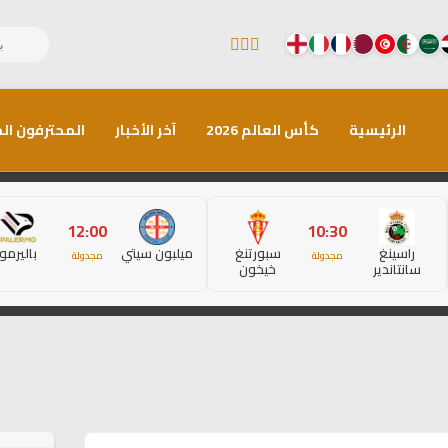
الرئيسية
كأس العالم 2026
آخر الأخبار
المحترفون الم
12:00
10:30
راسينغ
سبورتنغ
ميلبون سيتي
باليرمو
مجدولة
مجدولة
سانتاندير
خيخون