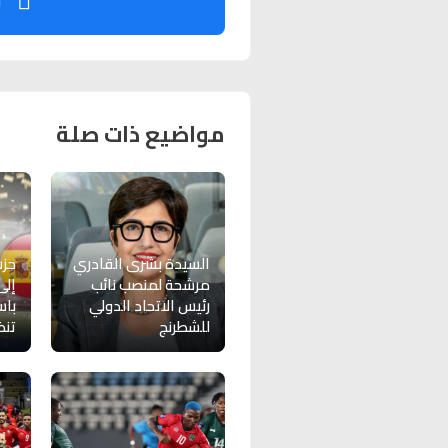
ت
مواضيع ذات صلة
السيدة بشرى القادري
حز
مرشحة لمنصب نائب
إلى
رئيس الاتحاد الدولي
باس
للشطرنج
تنظي