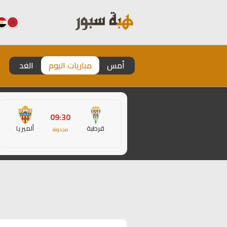
أمس
مباريات اليوم
الغد
09:30
قرطبة
ألميريا
مجدولة