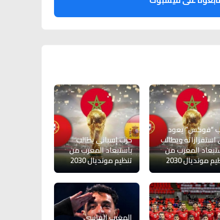
ابعونا على فيسبوك
ب “فوكس” يعود
 استفزازاته ويطالب
حزب إسباني يطالب
تبعاد المغرب من
باستبعاد المغرب من
م مونديال 2030
تنظيم مونديال 2030
المغرب الفاسي