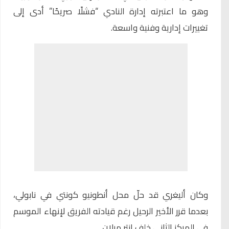
وهو ما اعتبرته إدارة النادي “فشلًا صريحًا” أدى إلى
تغييرات إدارية وفنية واسعة.
وكان أليغري قد حلّ محل أنطونيو كونتي في نابولي،
بعدما قرر الأخير الرحيل رغم قيادته الفريق لإنهاء الموسم
في المركز الثاني خلف إنتر ميلان.