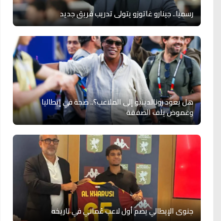
رسميا.. جينارو غاتوزو يتولى تدريب فريق جديد
هل يعود رونالدينيو إلى الملاعب؟.. ضجة في إيطاليا
وغموض يلف الصفقة
جنوى الإيطالي يضم أول لاعب عُماني في تاريخه