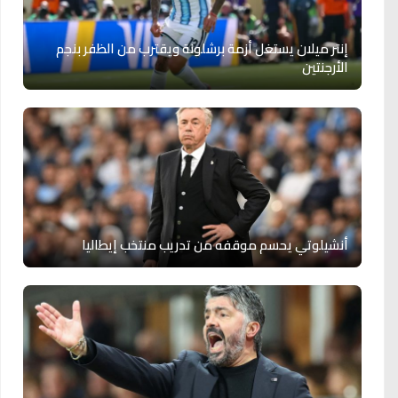
إنتر ميلان يستغل أزمة برشلونة ويقترب من الظفر بنجم
الأرجنتين
أنشيلوتي يحسم موقفه من تدريب منتخب إيطاليا