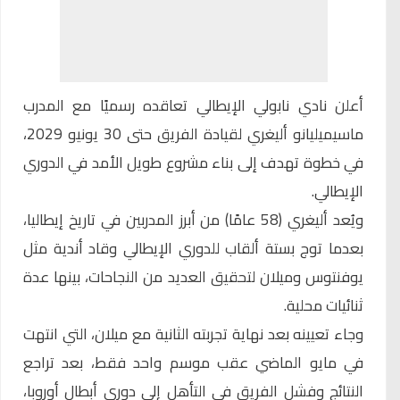
أعلن نادي نابولي الإيطالي تعاقده رسميًا مع المدرب
ماسيميليانو أليغري
لقيادة الفريق حتى 30 يونيو 2029،
في خطوة تهدف إلى بناء مشروع طويل الأمد في الدوري
الإيطالي.
ويُعد أليغري (58 عامًا) من أبرز المدربين في تاريخ إيطاليا،
بعدما توج بستة ألقاب للدوري الإيطالي وقاد أندية مثل
يوفنتوس وميلان لتحقيق العديد من النجاحات، بينها عدة
ثنائيات محلية.
وجاء تعيينه بعد نهاية تجربته الثانية مع ميلان، التي انتهت
في مايو الماضي عقب موسم واحد فقط، بعد تراجع
النتائج وفشل الفريق في التأهل إلى دوري أبطال أوروبا،