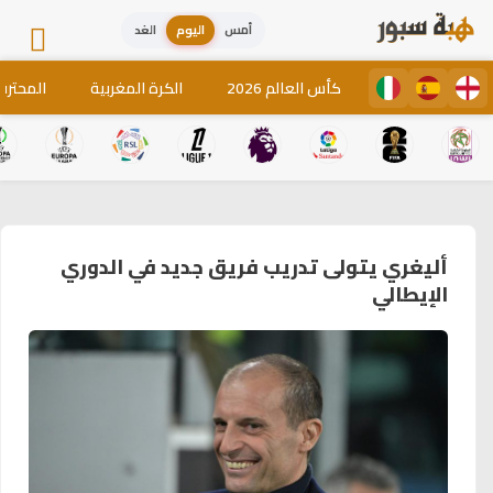
أمس
اليوم
الغد
كأس العالم 2026
الكرة المغربية
المحترف
أليغري يتولى تدريب فريق جديد في الدوري
الإيطالي