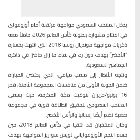
يدخل المنتخب السعودي مواجهة مرتقبة أمام أوروغواي
في افتتاح مشواره ببطولة كأس العالم 2026، حاملاً معه
ذكريات مواجهة مونديال روسيا 2018 التي انتهت بخسارة
“الأخضر” بهدف دون رد، في لقاء ما زال حاضرًا في ذاكرة
الجماهير السعودية.
وتتجه الأنظار إلى ملعب ميامي، الذي يحتضن المباراة
ضمن الجولة الأولى من منافسات المجموعة الثامنة، فجر
16 يونيو/حزيران بتوقيت مكة المكرمة، حيث يسعى
المنتخب السعودي لتحقيق انطلاقة قوية في مجموعة
صعبة تضم أيضًا إسبانيا والرأس الأخضر.
وكان المنتخبان قد التقيا في كأس العالم 2018، حين
حسم النجم الأوروغواياني لويس سواريز المواجهة بهدف