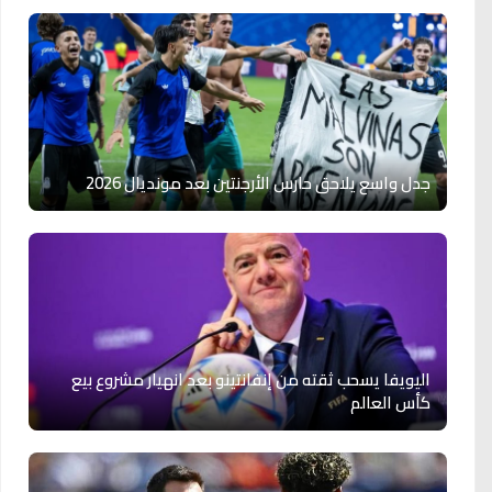
جدل واسع يلاحق حارس الأرجنتين بعد مونديال 2026
اليويفا يسحب ثقته من إنفانتينو بعد انهيار مشروع بيع
كأس العالم