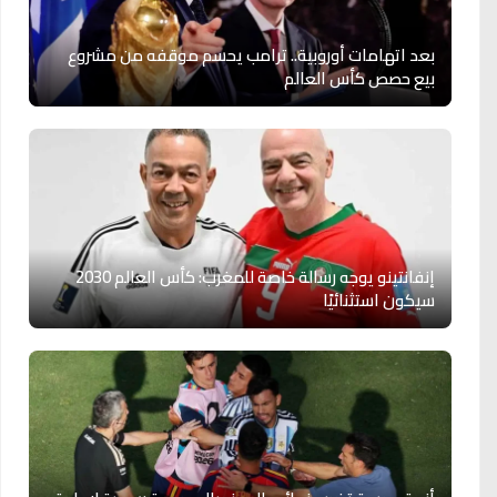
بعد اتهامات أوروبية.. ترامب يحسم موقفه من مشروع
بيع حصص كأس العالم
إنفانتينو يوجه رسالة خاصة للمغرب: كأس العالم 2030
سيكون استثنائيًا