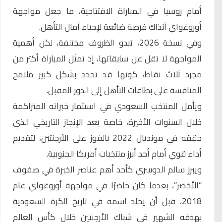
أمام روسيا في المباراة الافتتاحية، ما جعل مواجهة
أوروغواي آنذاك فرصة ضائعة لإحياء آمال التأهل.
وفي نسخة 2026، تبدو الظروف مختلفة، لكن أهمية
المواجهة لا تقل عن سابقاتها، إذ تمثل المباراة أكثر من
مجرد ثلاث نقاط، كونها قد تحدد بشكل كبير ملامح
المنافسة على بطاقات التأهل إلى الدور المقبل.
ويأمل المنتخب السعودي في استثمار خبراته المتراكمة
خلال السنوات الأخيرة، خاصة بعد الإنجاز التاريخي الذي
حققه في مونديال 2022 بالفوز على الأرجنتين، لتقديم
أداء قوي أمام أحد أبرز منتخبات أمريكا الجنوبية.
ويبرز سالم الدوسري كأحد أهم عناصر الخبرة في صفوف
“الأخضر”، بعدما كان حاضرًا في مواجهة أوروغواي عام
2018، قبل أن يخلد اسمه في تاريخ الكرة السعودية
بهدفه الشهير في شباك الأرجنتين خلال كأس العالم