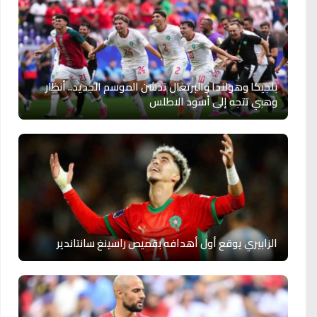
بلجيكا وهولندا والبرتغال تدشن الموسم الجديد.. أنظار
وهبي تتجه إلى أسود الاطلس
الزابيري يوقع أول أهدافه بقميص راسينغ سانتاندير