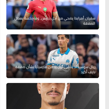
سفيان أمرابط يضحي من أجل بيتيس.. وفنربخشة يعطل
الصفقة
ريال سوسيداد يتلقى أول رد من مارسيليا بشأن صفقة
نايف أكرد