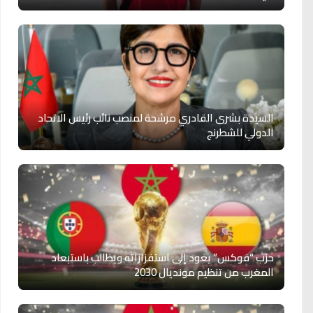
السيدة بشرى القادري مرشحة لمنصب نائب رئيس الاتحاد
الدولي للشطرنج
حزب “فوكس” يعود إلى استفزازاته ويطالب باستبعاد
المغرب من تنظيم مونديال 2030