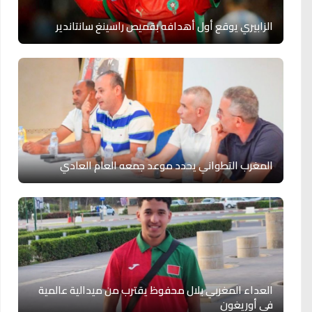
الزابيري يوقع أول أهدافه بقميص راسينغ سانتاندير
المغرب التطواني يحدد موعد جمعه العام العادي
العداء المغربي بلال محفوظ يقترب من ميدالية عالمية
في أوريغون