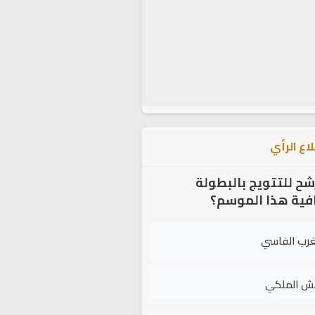
اع الرأي
شح للتتويج بالبطولة
افية هذا الموسم؟
غرب الفاسي
يش الملكي