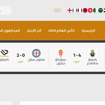
الرئيسية
كأس العالم 2026
آخر الأخبار
المحترفون الم
0 - 2
4 - 1
راسينغ
سبورتنغ
ميلبون سيتي
باليرمو
انتهت
انتهت
سانتاندير
خيخون