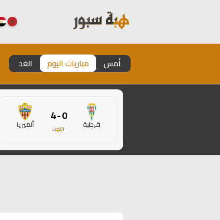
أمس
مباريات اليوم
الغد
0 - 4
قرطبة
ألميريا
انتهت