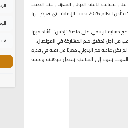
 على مساندة لاعبه الدولي المغربي
عبد الصمد
الرج
، بعد تأكد غيابه عن نهائيات كأس العالم 2026 بسبب الإصابة التي تعرض لها
الود
 عبر حسابه الرسمي على منصة “إكس”، أشاد فيها
لاعب من أجل تحقيق حلم المشاركة في المونديال.
فريق
م تكن عادلة مع الزلزولي، معربًا عن ثقته في قدرة
والعودة بقوة إلى الملاعب، بفضل موهبته وعمله