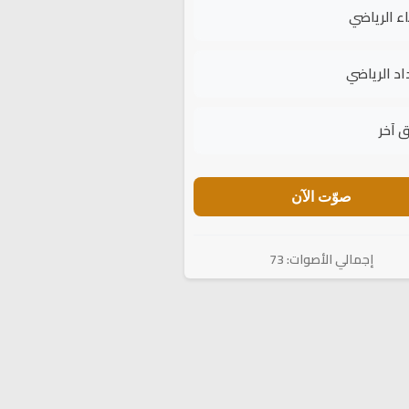
اء الرياضي
اد الرياضي
 آخر
صوّت الآن
إجمالي الأصوات: 73