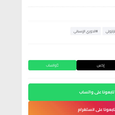
زلزولي
#الدوري الإسباني
إكس
واتساب
تابعونا على واتساب
ابعونا على انستغرام