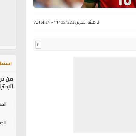
هيئة التحرير
11/06/2026 - 15h24
7
استطل
من تر
الإحتر
الم
الج