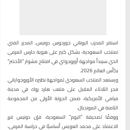
استقر المدرب اليوناني جورجوس دونيس، المدير الفني
لمنتخب
السعودية
، بشكل كبير على هوية حارس المرمى
الذي سيبدأ مواجهة أوروجواي في افتتاح مشوار “الأخضر”
بكأس العالم 2026.
ويستعد المنتخب السعودي لمواجهة نظيره الأوروجواياني
فجر الثلاثاء المقبل على ملعب هارد روك في مدينة
ميامي الأمريكية، ضمن الجولة الأولى من المجموعة
الثامنة في المونديال.
ووفقًا لصحيفة “اليوم” السعودية، فإن دونيس قرر
الاعتماد على محمد العويس أساسيًا في حراسة المرمى،