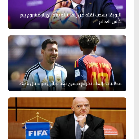
اليويفا يسحب ثقته من إنفانتينو بعد انهيار مشروع بيع
كأس العالم
مطالبات بإلغاء تكريم ميسي بعد نهائي مونديال 2026