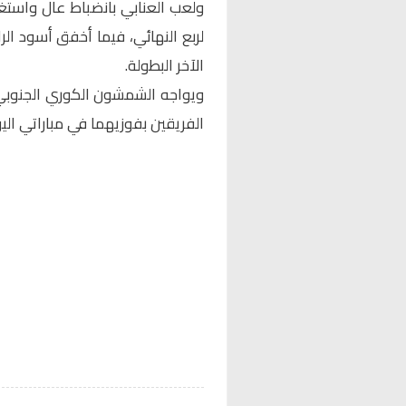
ولعب العنابي بانضباط عال واستغل 
لربع النهائي، فيما أخفق أسود ال
الآخر البطولة.
ويواجه الشمشون الكوري الجنوبي ن
الفريقين بفوزيهما في مباراتي اليو