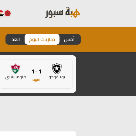
أمس
مباريات اليوم
الغد
1 - 1
بوتافوجو
فلومينينسي
انتهت