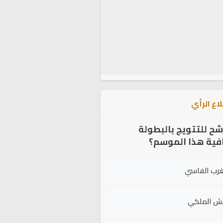
اع الرأي
شح للتتويج بالبطولة
افية هذا الموسم؟
غرب الفاسي
يش الملكي