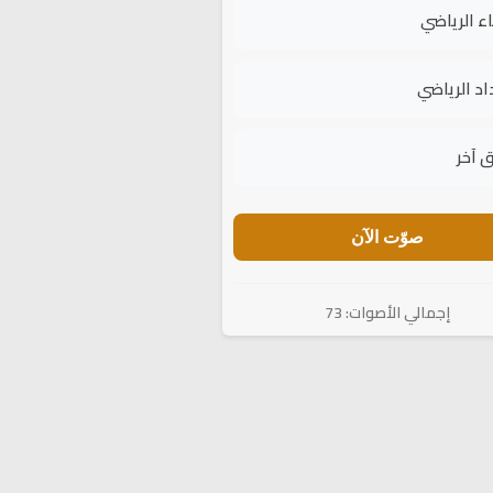
اء الرياضي
اد الرياضي
 آخر
صوّت الآن
إجمالي الأصوات: 73