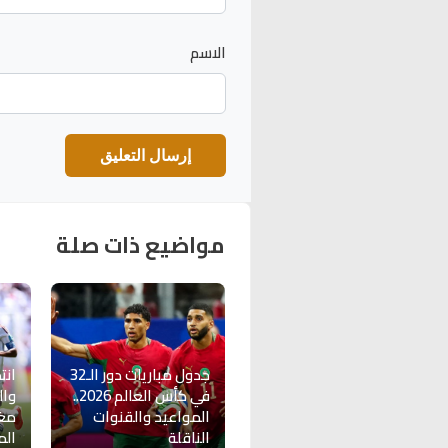
الاسم
مواضيع ذات صلة
جدول مباريات دور الـ32
انت
في كأس العالم 2026..
وال
المواعيد والقنوات
مغا
الناقلة
الم