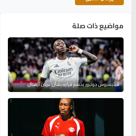
مواضيع ذات صلة
فينيسيوس جونيور يحسم قراره بشأن عرض آرسنال