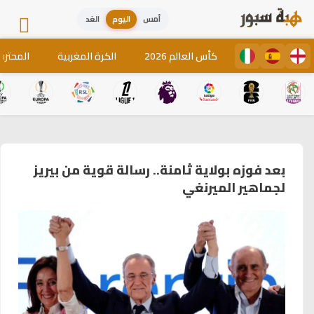
أمس
اليوم
الغد
كأس العالم 2026
الكرة المغربية
المحترف
بعد فوزه بولاية ثامنة.. رسالة قوية من بيريز
لجماهير الميرنغي