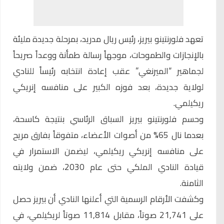
تعهد
فلورنتينو بيريز
، رئيس ريال مدريد، بمرحلة جديدة مليئة
بالإنجازات والطموحات، موجهاً رسالة طمأنة ووعداً صريحاً
لجماهير “الميرنغي” عقب إعادة انتخابه رئيساً للنادي
لولاية جديدة، بعد فوزه الكبير على منافسه إنريكي
ريكيلمي.
وحسم
فلورنتينو بيريز
السباق الرئاسي بنتيجة كاسحة،
بعدما نال 65% من أصوات الأعضاء، متفوقاً بفارق مريح
على منافسه إنريكي ريكيلمي، ليضمن الاستمرار في
قيادة النادي الملكي حتى عام 2030، ضمن ولايته
الثامنة.
وكشفت الأرقام الرسمية التي أعلنها النادي أن بيريز حصل
على 21,741 صوتاً، مقابل 11,814 صوتاً لريكيلمي، في