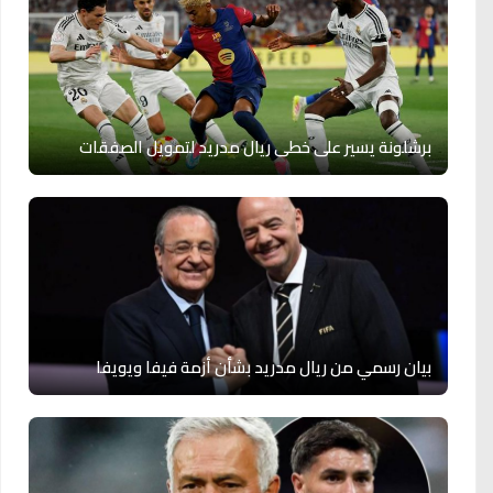
برشلونة يسير على خطى ريال مدريد لتمويل الصفقات
بيان رسمي من ريال مدريد بشأن أزمة فيفا ويويفا