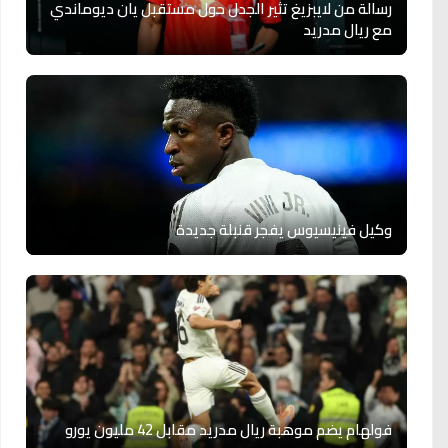
رسالة من لايبزيغ تثير الجدل حول مستقبل يان ديوماندي
مع ريال مدريد
وكيل فينيسيوس يفجر قنبلة جديدة
فولهام يضم موهبة ريال مدريد مقابل 42 مليون يورو