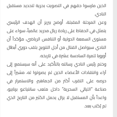
الذين مارسوا حقهم في التصويت بحرية لتحديد مستقبل
النادي.
وعن المرحلة المقبلة، أوضح بيريز أن الهدف الرئيسي
يتمثل في الحفاظ على ريادة ريال مدريد عالمياً، سواء على
مستوى السمعة الدولية أو التنافس الرياضي، مؤكداً أن
النادي سيواصل القتال من أجل التتويج بلقب دوري أبطال
أوروبا للمرة السادسة عشرة في تاريخه.
وختم رئيس النادي رسالته بالتأكيد على أنه سيستمع إلى
آراء وانتقادات الأعضاء الذين لم يصوتوا له، مشيراً إلى
حرصه على التقرب أكثر من الجماهير، والاستمرار في
صناعة “الليالي السحرية” داخل ملعب سانتياغو برنابيو،
واعداً بأن المستقبل لا يزال يحمل الكثير من التاريخ الذي
لم يُكتب بعد.