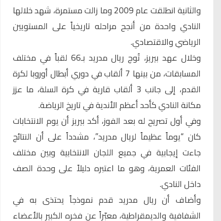
والثانية انطلقت عام 2009 وما زالت مستمرة، شهد خلالها
النادي واحدة من أنجح مراحله تاريخياً على المستويين
الرياضي والاقتصادي.
وخلال عهد بيريز، تُوج ريال مدريد بـ66 لقباً في مختلف
المسابقات، من بينها 7 ألقاب في دوري أبطال أوروبا لكرة
القدم، إلى جانب 3 ألقاب قارية في كرة السلة، ما عزز
مكانة النادي كأحد أعظم الأندية في تاريخ الرياضة.
وفي أول تصريح له بعد الفوز، أكد بيريز أن يوم الانتخابات
كان “يوماً عظيماً لريال مدريد”، مشدداً على أن النتائج
جاءت إيجابية في جميع اللجان الانتخابية وبين مختلف
الفئات العمرية، وهو ما اعتبره دليلاً على وحدة الصف
داخل النادي.
وأضاف أن ريال مدريد قدم نموذجاً يحتذى به في
الشفافية والديمقراطية، معبّراً عن فخره الكبير بالأعضاء