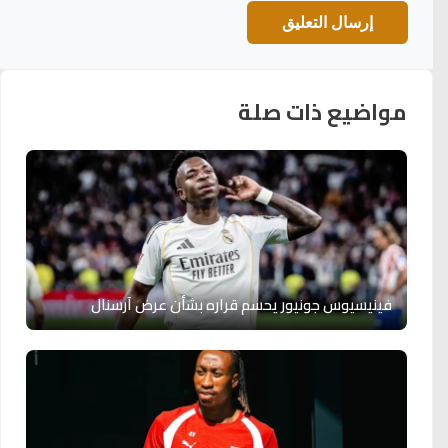
مواضيع ذات صلة
فينيسيوس جونيور يحسم قراره بشأن عرض آرسنال