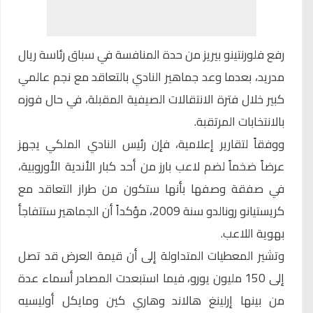
رفع
فلورنتينو بيريز
من حدة المنافسة في سباق رئاسة ريال
مدريد، بعدما وعد جماهير النادي بالتعاقد مع نجم عالمي
كبير خلال فترة الانتقالات الصيفية المقبلة، في حال فوزه
بالانتخابات المرتقبة.
ووفقاً لتقارير إعلامية، فإن رئيس النادي الملكي يجهز
عرضاً ضخماً لضم لاعب بارز من أحد كبار الأندية الأوروبية،
في صفقة وصفها بأنها ستكون من طراز التعاقد مع
كريستيانو رونالدو سنة 2009، مؤكداً أن الجماهير ستتفاجأ
بهوية اللاعب.
وتشير المعطيات المتداولة إلى أن قيمة العرض قد تصل
إلى 150 مليون يورو، فيما استبعدت المصادر أسماء عدة
من بينها إرلينغ هالاند وهاري كين ومايكل أوليسيه