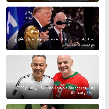
بعد اتهامات أوروبية.. ترامب يحسم موقفه من مشروع
بيع حصص كأس العالم
إنفانتينو يوجه رسالة خاصة للمغرب: كأس العالم 2030
سيكون استثنائيًا