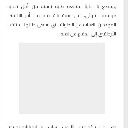
ويخضع باز حالياً لمتابعة طبية يومية من أجل تحديد
موقفه النهائي، في وقت بات فيه من أبرز اللاعبين
المهددين بالغياب عن البطولة التي يسعى خلالها المنتخب
الأرجنتيني إلى الدفاع عن لقبه.
وفي حال تأكد غياب اللاعب الشاب، يبرز إيميليانو بوينديا