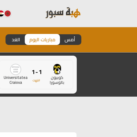
أمس
مباريات اليوم
الغد
1 - 1
كوبيون
Universitatea
انتهت
بالوسورا
Craiova