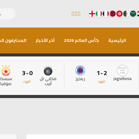
الرئيسية
كأس العالم 2026
آخر الأخبار
المحترفون الم
0 - 3
2 - 1
Jagiellonia
رينجرز
مكابي تل
سيسكا
انتهت
انتهت
أبيب
صوفيا