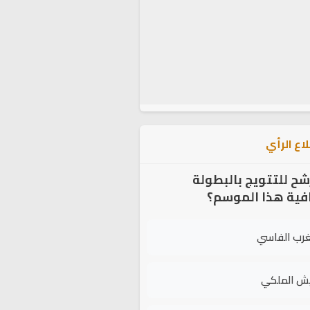
اع الرأي
شح للتتويج بالبطولة
افية هذا الموسم؟
غرب الفاسي
يش الملكي