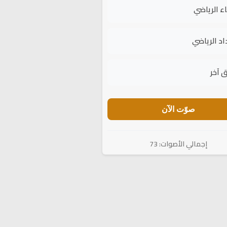
اء الرياضي
اد الرياضي
 آخر
صوّت الآن
إجمالي الأصوات: 73