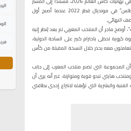
المرشحة لتحقيق مشاركة مميزة في نهائيات كأس العالم 2026، مستنداً إلى المسار
الرج
التاريخي الذي حققه “أسود الأطلس” في مونديال قطر 2022 عندما أصبح أول
صف النهائي.
الود
أوضح ماجر أن المنتخب المغربي لم يعد يُنظر إليه
 كروية تحظى باحترام كبير على الساحة الدولية،
فريق
عاملون معه بحذر خلال النسخة المقبلة من كأس
ى أن المجموعة التي تضم
منتخب المغرب
إلى جانب
منتخب هايتي
تبدو قوية ومتوازنة، غير أنه يرى أن
الفنية والبشرية التي تؤهله لانتزاع إحدى بطاقتي