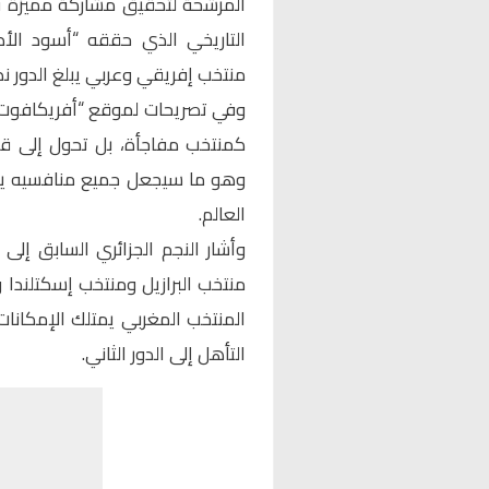
منتخب إفريقي وعربي يبلغ الدور ن
وفي تصريحات لموقع “أفريكافوت”، 
كمنتخب مفاجأة، بل تحول إلى قوة
وهو ما سيجعل جميع منافسيه يت
العالم.
وأشار النجم الجزائري السابق إل
منتخب البرازيل
و
منتخب إسكتلندا
و
المنتخب المغربي يمتلك الإمكانات 
التأهل إلى الدور الثاني.