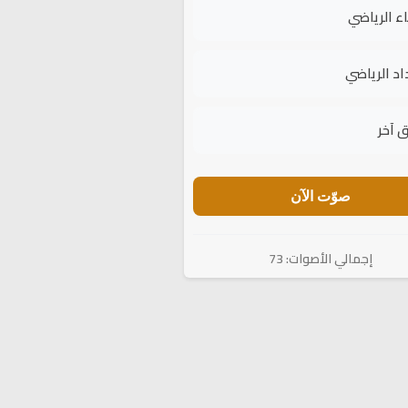
اء الرياضي
اد الرياضي
 آخر
صوّت الآن
إجمالي الأصوات: 73