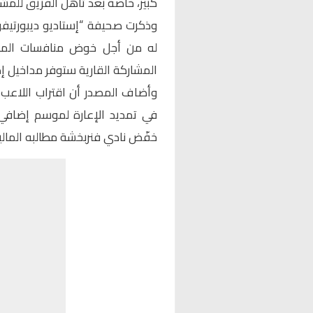
كبير، خاصة بعد تأهل الفريق للمش
وذكرت صحيفة “إستاديو ديبورتيفو” أ
له من أجل خوض منافسات المست
المشاركة القارية ستوفر مداخيل 
وأضاف المصدر أن اقتراب اللاعب م
في تمديد الإعارة لموسم إضافي، 
خفّض نادي فنربخشة مطالبه المالية التي تبلغ