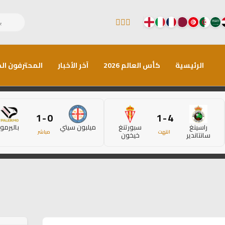
الرئيسية
كأس العالم 2026
آخر الأخبار
المحترفون الم
0 - 1
4 - 1
راسينغ
سبورتنغ
ميلبون سيتي
باليرمو
انتهت
مباشر
سانتاندير
خيخون