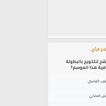
اع الرأي
شح للتتويج بالبطولة
افية هذا الموسم؟
غرب الفاسي
يش الملكي