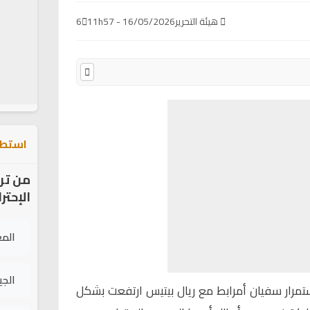
هيئة التحرير
16/05/2026 - 11h57
6
استطل
من تر
الإحتر
الم
الج
تمرار
سفيان أمرابط
مع ريال بيتيس ارتفعت بشكل