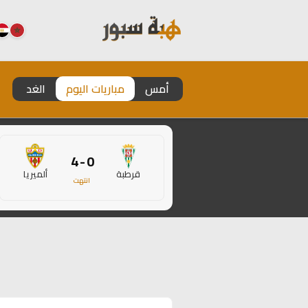
أمس
مباريات اليوم
الغد
0 - 4
قرطبة
ألميريا
انتهت