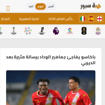
أمس
اليوم
الغد
كأس العالم 2026
الكرة المغربية
المحترف
باكاسو يفاجئ جماهير الوداد برسالة مثيرة بعد
الديربي