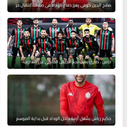
صلاح الدين كوفي يعزز دفاع الوداد في صفقة انتقال حر
خاص .. طارئ يغيب نجم الجيش الملكي عن التداريب
حكيم زياش يشعل أزمة داخل الوداد قبل بداية الموسم