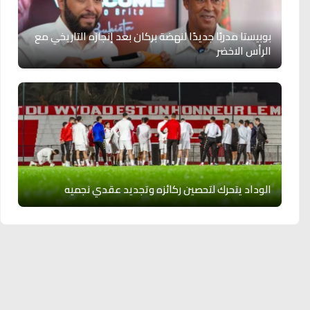
بوبيستا مدربًا جديدًا لنهضة بركان بعد إنجازه التاريخي مع
الرأس الاخضر
الوداد يتحرك لتحصين ركائزه وتجديد عقدي نجميه