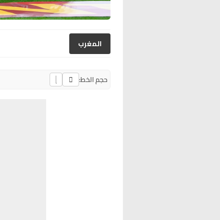
المغرب
حجم الخط: