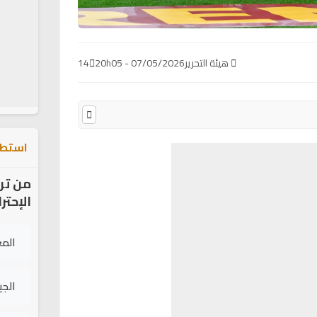
هيئة التحرير
07/05/2026 - 20h05
14
استطل
من تر
الإحتر
الم
الج