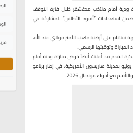
الرج
ة ودية أمام منتخب مدغشقر خلال فترة التوقف
 ضمن استعدادات “أسود الأطلس” للمشاركة في
الود
هة ستقام على أرضية ملعب الأمير مولاي عبد الله،
فريق
 المباراة وتوقيتها الرسمي.
لكرة القدم قد أعلنت أيضاً خوض مباراة ودية أمام
نتخب النرويج لكرة القدم يوم 7 يونيو بمدينة هاريسون الأمريكية، في إطار برنامج
أقلم مع أجواء مونديال 2026.