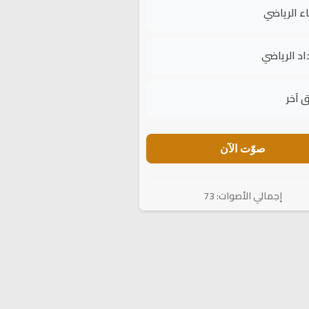
اء الرياضي
اد الرياضي
 آخر
صوّت الآن
إجمالي الأصوات: 73