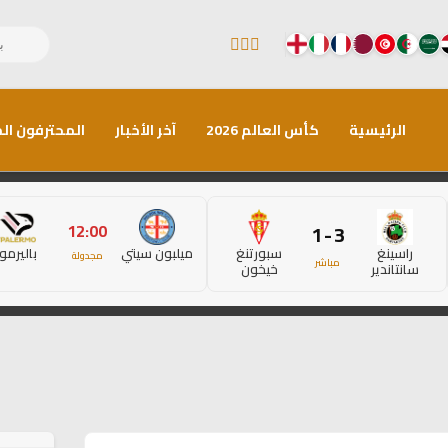
الرئيسية
كأس العالم 2026
آخر الأخبار
المحترفون الم
12:00
3 - 1
راسينغ
سبورتنغ
ميلبون سيتي
باليرمو
مجدولة
مباشر
سانتاندير
خيخون