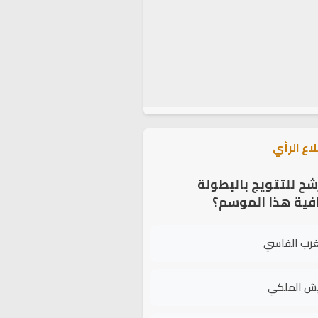
اع الرأي
شح للتتويج بالبطولة
افية هذا الموسم؟
غرب الفاسي
يش الملكي