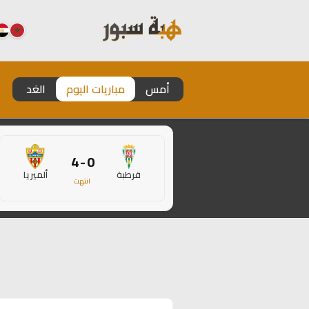
أمس
مباريات اليوم
الغد
0 - 4
قرطبة
ألميريا
انتهت