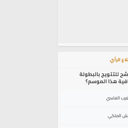
اع الرأي
شح للتتويج بالبطولة
افية هذا الموسم؟
غرب الفاسي
يش الملكي