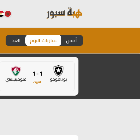
أمس
مباريات اليوم
الغد
1 - 1
بوتافوجو
فلومينينسي
انتهت