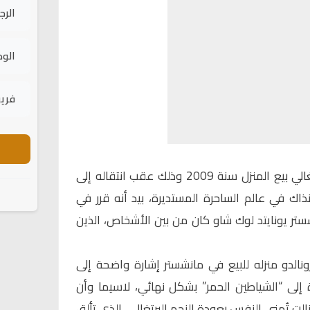
الرج
الود
فريق
وبحسب المصدر، حاول النجم البرتغالي بيع المنزل سنة 2009 وذلك عقب انتقاله إلى
اك في عالم الساحرة المستديرة، بيد أنه قرر في
شستر يونايتد لوك شاو كان من بين الأشخاص، الذين
ونالدو منزله للبيع في مانشستر إشارة واضحة إلى
ة إلى “الشياطين الحمر” بشكل نهائي، لاسيما وأن
زالت تُمني النفس بعودة النجم البرتغالي، الذي تألق