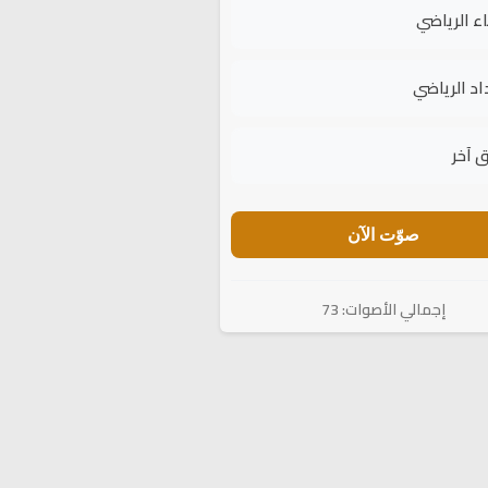
اء الرياضي
اد الرياضي
 آخر
صوّت الآن
إجمالي الأصوات: 73