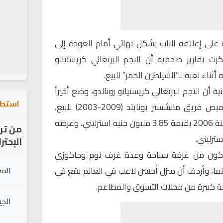
على إغلاقه الباب بشكل نهائي أمام العودة إلى
كرت تقارير صحفية أن النجم البرتغالي كريستيانو
ثناء لعبه لـ”الشياطين الحمر” للبيع.
 أن النجم البرتغالي كريستيانو رونالدو، وضع أخيراً
استطل
منزله الذي اشتراه أثناء حمله قميص فريق مانشستر يونايتد (2009-2003) للبيع،
وأضاف أن رونالدو اقتنى المنزل سنة 2006 بقيمة 3.85 مليون جنيه استرليني، وعرضه
من تر
الإحتر
يتكون من غرفة سباحة وعدة غرف نوم وجاكوزي
نما، وأردف أن منزل أحسن لاعب في العالم يقع في
الم
 كبيرة من محلات التسوق والمطاعم.
الج