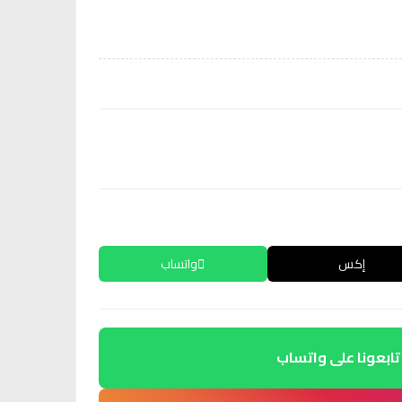
إكس
واتساب
تابعونا على واتساب