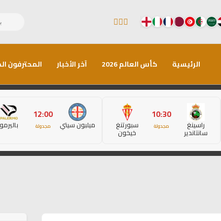
الرئيسية
كأس العالم 2026
آخر الأخبار
المحترفون الم
12:00
10:30
راسينغ
سبورتنغ
ميلبون سيتي
باليرمو
مجدولة
مجدولة
سانتاندير
خيخون