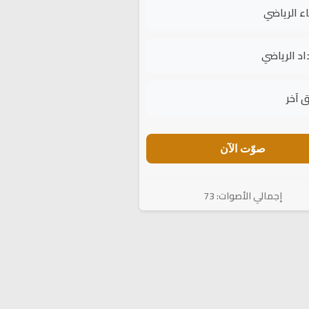
اء الرياضي
اد الرياضي
 آخر
صوّت الآن
إجمالي الأصوات: 73