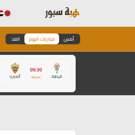
أمس
مباريات اليوم
الغد
09:30
قرطبة
ألميريا
مجدولة