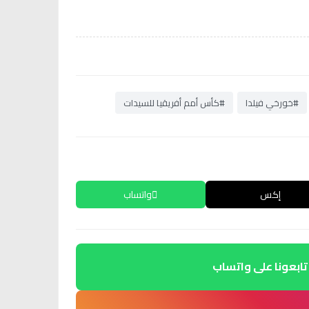
#خورخي فيلدا
#كأس أمم أفريقيا للسيدات
إكس
واتساب
تابعونا على واتساب