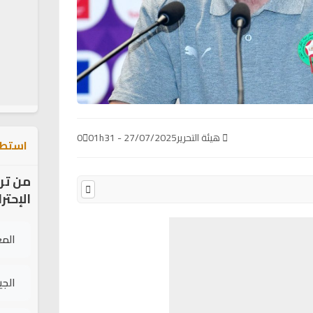
هيئة التحرير
27/07/2025 - 01h31
0
استطل
من تر
الإحتر
الم
الج