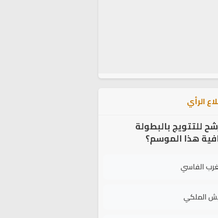
اع الرأي
شح للتتويج بالبطولة
افية هذا الموسم؟
غرب الفاسي
يش الملكي