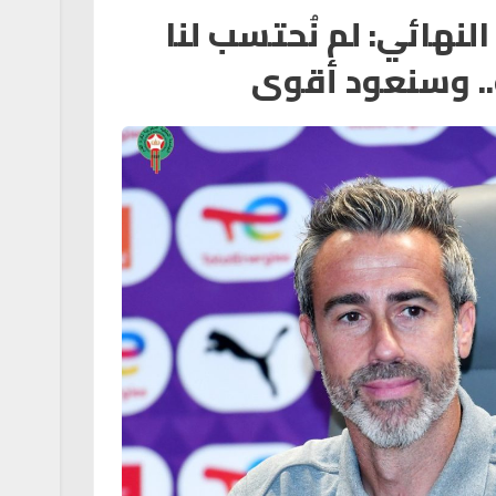
لنهائي: لم نُحتسب لنا
.. وسنعود أقوى