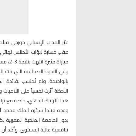
عبّر المدرب الإسباني
خورخي فيلدا
عقب خسارة لبؤات الأطلس نهائي ك
مباراة مثيرة انتهت بنتيجة 3-2، مساء السبت على أرضية الملعب الأولمبي بالرباط.
وفي الندوة الصحافية التي تلت ال
بالواضحة، ولم تُحتسب لفائدة الم
اللحظة أثرت نفسياً على اللاعبات 
هذا الارتباك الذهني، خاصة مع تراج
ووجه فيلدا شكره للملك محمد ا
بدور الجامعة الملكية المغربية ل
تنافسية عالية المستوى. وأكد أن 