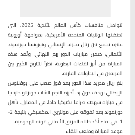
تتواصل منافسات كأس العالم للأندية 2025، التي
تحتضنها الولايات المتحدة الأمريكية، بمواجهة أوروبية
مثيرة تجمع بين ريال مدريد الإسباني وبوروسيا دورتموند
الألماني، ضمن مباريات الدور ربع النهائي. وتُعد هذه
المباراة من أبرز لقاءات البطولة، نظراً للتاريخ الكبير بين
الفريقين في البطولات القارية.
بلغ ريال مدريد هذا الدور بعد فوز صعب على يوفنتوس
الإيطالي بهدف دون رد، أحرزه النجم الشاب جونزالو جارسيا
في مباراة شهدت صراعا تكتيكيا حادا. في المقابل، تأهل
دورتموند بعد تفوقه على مونتيري المكسيكي بنتيجة 2-
1، في لقاء أكد خلاله الفريق الألماني قوته الهجومية.
موعد المباراة وملعب اللقاء