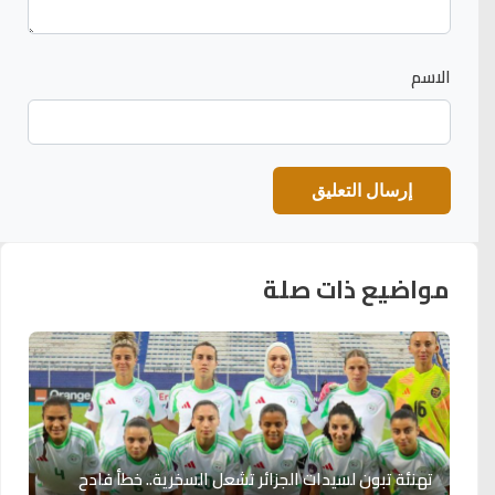
الاسم
مواضيع ذات صلة
تهنئة تبون لسيدات الجزائر تشعل السخرية.. خطأ فادح