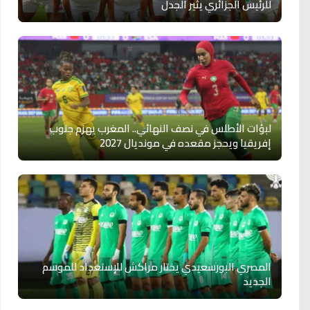
للرئيس الجزائري يثير الجدل
لبؤات الأطلس في نصف النهائي.. المغرب يهزم جنوب
إفريقيا ويحجز مقعده في مونديال 2027
المصري البورسعيدي يختار مراكش للإستعداد للموسم
الجديد