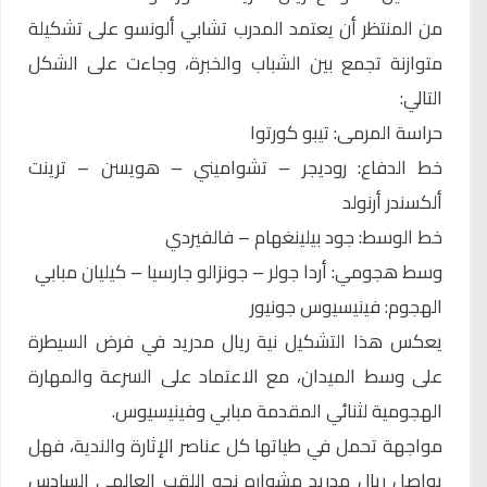
من المنتظر أن يعتمد المدرب تشابي ألونسو على تشكيلة
متوازنة تجمع بين الشباب والخبرة، وجاءت على الشكل
التالي:
حراسة المرمى: تيبو كورتوا
خط الدفاع: روديجر – تشواميني – هويسن – ترينت
ألكسندر أرنولد
خط الوسط: جود بيلينغهام – فالفيردي
وسط هجومي: أردا جولر – جونزالو جارسيا – كيليان مبابي
الهجوم: فينيسيوس جونيور
يعكس هذا التشكيل نية ريال مدريد في فرض السيطرة
على وسط الميدان، مع الاعتماد على السرعة والمهارة
الهجومية لثنائي المقدمة مبابي وفينيسيوس.
مواجهة تحمل في طياتها كل عناصر الإثارة والندية، فهل
يواصل ريال مدريد مشواره نحو اللقب العالمي السادس