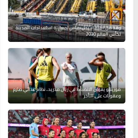
وفد من «فيفا» يحل بفاس لمعاينة استعدادات المدينة
لكأس العالم 2030
مورينيو يفرض الانضباط في ريال مدريد.. نظام غذائي صارم
وعقوبات على التأخر