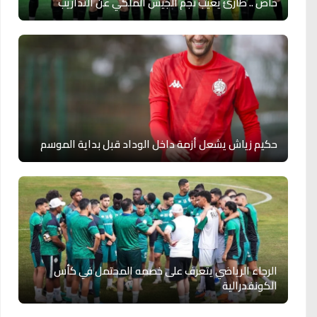
خاص .. طارئ يغيب نجم الجيش الملكي عن التداريب
حكيم زياش يشعل أزمة داخل الوداد قبل بداية الموسم
الرجاء الرياضي يتعرف على خصمه المحتمل في كأس
الكونفدرالية