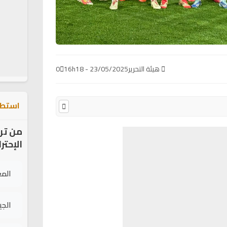
هيئة التحرير
23/05/2025 - 16h18
0
استطل
من تر
الإحتر
الم
الج