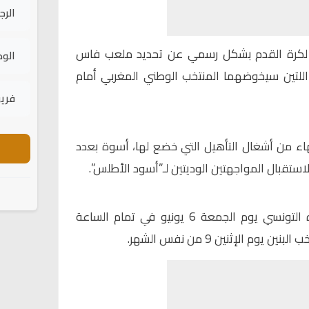
الرج
لكرة القدم
بشكل رسمي عن تحديد ملعب فاس
الود
ين اللتين سيخوضهما المنتخب الوطني المغربي أمام
فريق
هاء من أشغال التأهيل التي خضع لها، أسوة بعدد
استقبال المواجهتين الوديتين لـ”أسود الأطلس”.
وسيواجه المنتخب المغربي نظيره التونسي يوم الجمعة 6 يونيو في تمام الساعة
م الإثنين 9 من نفس الشهر.