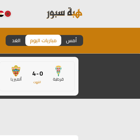
أمس
مباريات اليوم
الغد
0 - 4
قرطبة
ألميريا
انتهت