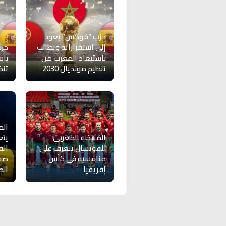
حزب “فوكس” يعود
إلى استفزازاته ويطالب
حزب
باستبعاد المغرب من
باس
تنظيم مونديال 2030
تنظي
الم
المنتخب المغربي
يتع
للفوتسال يتعرف على
الف
منافسيه في كأس
صفق
إفريقيا
ال