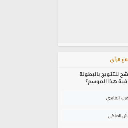
اع الرأي
شح للتتويج بالبطولة
افية هذا الموسم؟
غرب الفاسي
يش الملكي