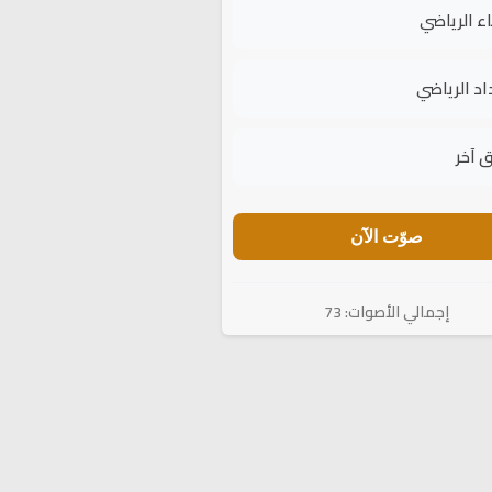
اء الرياضي
اد الرياضي
 آخر
صوّت الآن
إجمالي الأصوات: 73