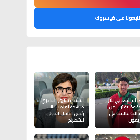
ابعونا على فيسبوك
داء المغربي بلال
السيدة بشرى القادري
فوظ يقترب من
مرشحة لمنصب نائب
الية عالمية في
رئيس الاتحاد الدولي
يغون
للشطرنج