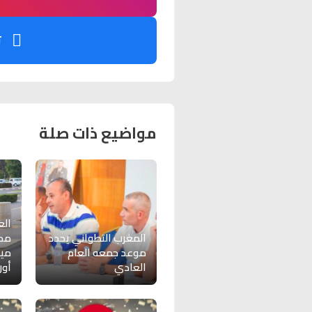
ت
مواضيع ذات صلة
الع
المغرب التطواني يحدد
مح
موعد جمعه العام
ميد
العادي
أور