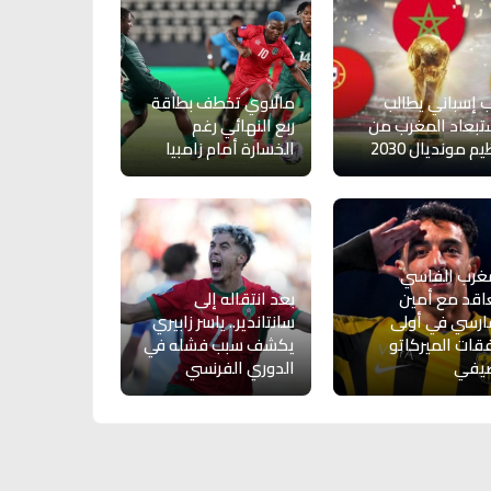
 إسباني يطالب
مالاوي تخطف بطاقة
تبعاد المغرب من
ربع النهائي رغم
م مونديال 2030
الخسارة أمام زامبيا
غرب الفاسي
اقد مع أمين
بعد انتقاله إلى
ارسي في أولى
سانتاندير.. ياسر زابيري
ات الميركاتو
يكشف سبب فشله في
صيفي
الدوري الفرنسي