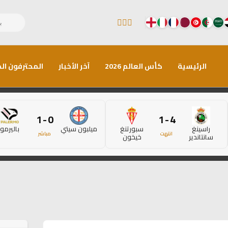
الرئيسية
كأس العالم 2026
آخر الأخبار
المحترفون الم
0 - 1
4 - 1
راسينغ
سبورتنغ
ميلبون سيتي
باليرمو
انتهت
مباشر
سانتاندير
خيخون