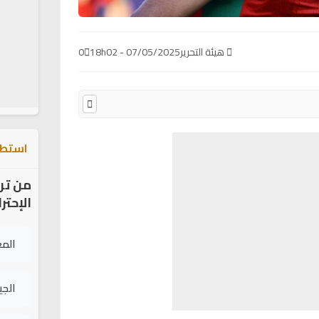
هيئة التحرير
07/05/2025 - 18h02
0
استطل
من تر
الإحتر
الم
الج