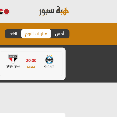
أمس
مباريات اليوم
الغد
20:00
جريميو
ساو باولو
مجدولة