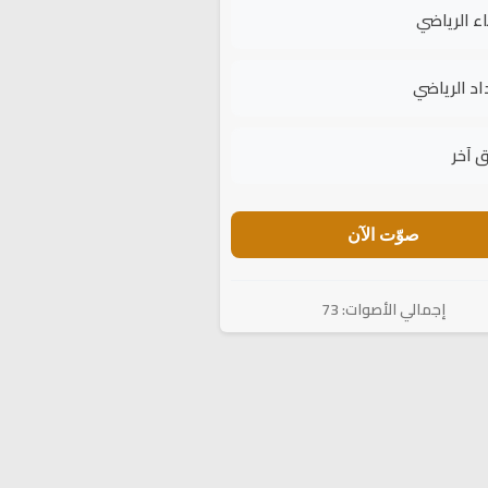
اء الرياضي
اد الرياضي
 آخر
صوّت الآن
إجمالي الأصوات: 73