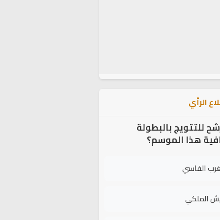
اع الرأي
شح للتتويج بالبطولة
افية هذا الموسم؟
غرب الفاسي
يش الملكي