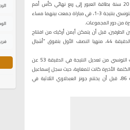
بطاقة العبور إلى ربع نهائي كأس أمم
الرج
أفريقيا، بعد فوز مثير على نظيره التونسي بنتيجة 3-1، في مباراة جمعت بينهما مساء
خيرة من دور المجموعات.
الود
ن الطرفين، قبل أن يتمكن أيمن أركيك من افتتاح
التسجيل للمنتخب المغربي في الدقيقة 44، منهيا النصف الأول بتفوق “أشبال
فريق
في الشوط الثاني، تمكن المنتخب التونسي من تعديل النتيجة في الدقيقة 53 عن
الكلمة الأخيرة كانت للمغاربة، حيث سجل إسماعيل
بختي الهدف الثاني في الدقيقة 86، قبل أن يختتم جونز العبدلاوي الثلاثية في