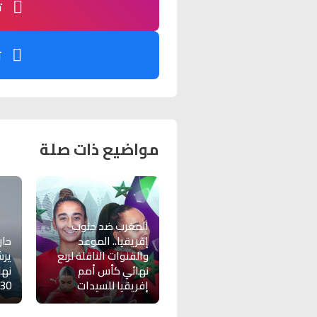
ت
ت
مواضيع ذات صلة
المغرب ضد جنوب
إفريقيا.. الموعد
حار
والقنوات الناقلة لربع
يرش
نهائي كأس أمم
نها
إفريقيا للسيدات
30