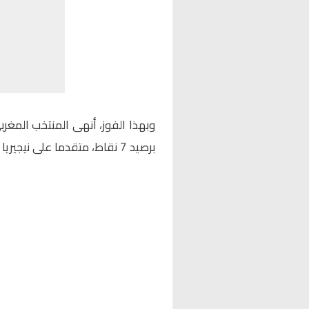
وبهذا الفوز، أنهى المنتخب المغ
برصيد 7 نقاط، متقدما على نيجيريا التي حلت في المركز الثاني بـ5 نقاط.