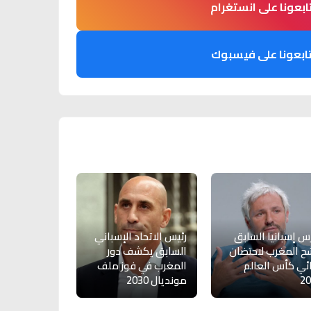
ابعونا على انستغرام
ابعونا على فيسبوك
س إسبانيا السابق
رئيس الاتحاد الإسباني
ح المغرب لاحتضان
السابق يكشف دور
ئي كأس العالم
المغرب في فوز ملف
20
مونديال 2030