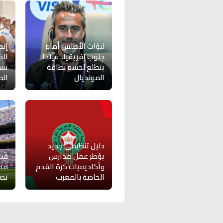
لبؤات الأطلس أمام
إنج
جنوب إفريقيا.. فيلدا
الك
يتطلع لحسم بطاقة
تسو
المونديال
الص
دليل تنظيمي جديد
يؤطر عمل مدارس
قبل
وأكاديميات كرة القدم
مدر
الخاصة بالمغرب
تصري