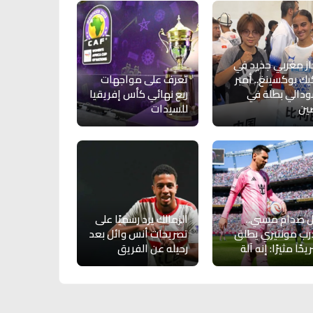
از مغربي جديد في
يك بوكسينغ.. أمبر
تعرف على مواجهات
دالي بطلة في
ربع نهائي كأس إفريقيا
ين
للسيدات
 صدام ميسي..
الزمالك يرد رسميًا على
ب مونتيري يطلق
تصريحات أنس وائل بعد
حًا مثيرًا: إنه آلة
رحيله عن الفريق