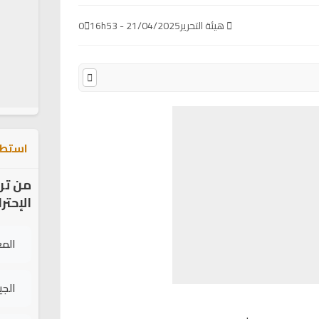
هيئة التحرير
21/04/2025 - 16h53
0
استطل
من تر
الإحتر
الم
الج