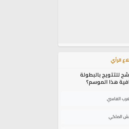
اع الرأي
شح للتتويج بالبطولة
افية هذا الموسم؟
غرب الفاسي
يش الملكي