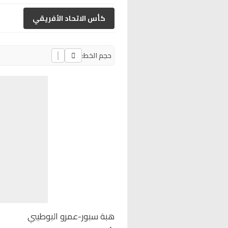
كأس الاتحاد الأفريقي
حجم الخط:
هبة سبور-عمرو البوطيبي