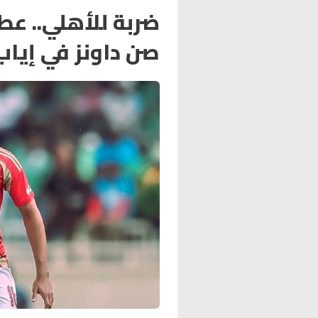
ضربة للأهلي.. عط
صن داونز في إياب