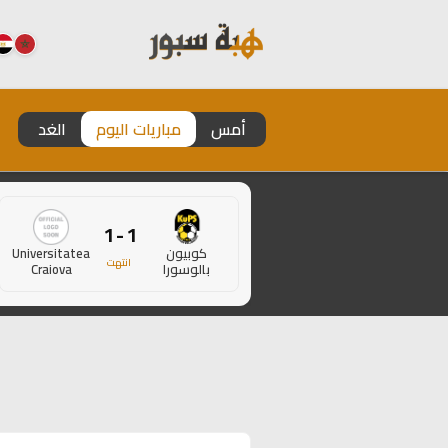
أمس
مباريات اليوم
الغد
1 - 1
كوبيون
Universitatea
انتهت
بالوسورا
Craiova