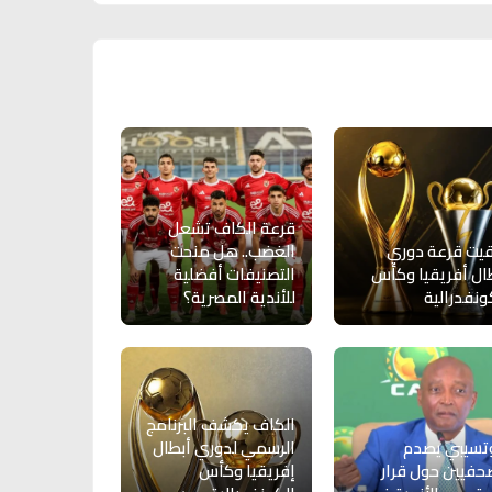
قرعة الكاف تشعل
يت قرعة دوري
الغضب.. هل منحت
ال أفريقيا وكأس
التصنيفات أفضلية
ونفدرالية
للأندية المصرية؟
الكاف يكشف البرنامج
تسيبي يصدم
الرسمي لدوري أبطال
حفيين حول قرار
إفريقيا وكأس