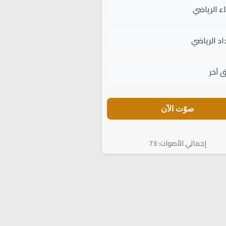
اء الرياضي
اد الرياضي
 آخر
صوّت الآن
إجمالي الأصوات: 73