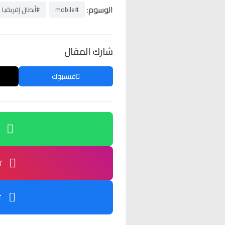
الوسوم:
#mobile
#أبطال إفريقيا
شارك المقال
فيسبوك
ت
ت