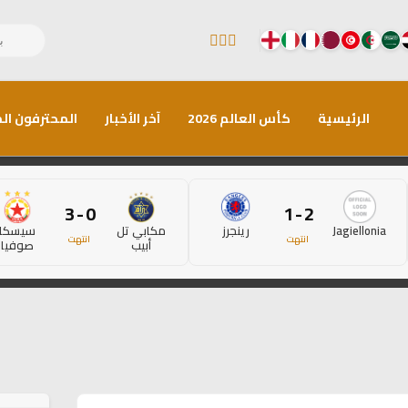
الرئيسية
كأس العالم 2026
آخر الأخبار
المحترفون الم
0 - 3
2 - 1
Jagiellonia
رينجرز
مكابي تل
سيسكا
انتهت
انتهت
أبيب
صوفيا