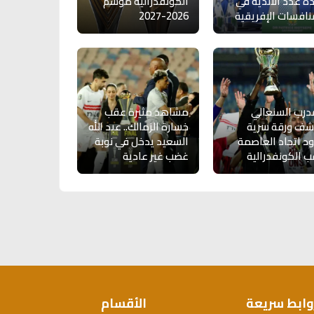
دة عدد الأندية في
الكونفدرالية موسم
نافسات الإفريقية
2026-2027
درب السنغالي
مشاهد مثيرة عقب
شف ورقة سرية
خسارة الزمالك.. عبد الله
د اتحاد العاصمة
السعيد يدخل في نوبة
ب الكونفدرالية
غضب غير عادية
وابط سريعة
الأقسام