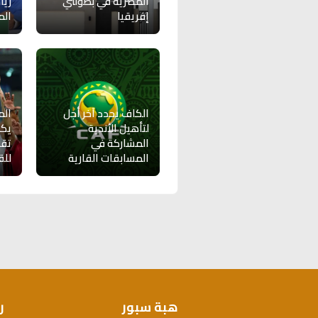
المصرية في بطولتي
زيا
إفريقيا
الم
الكاف يحدد آخر أجل
الم
لتأهيل الأندية
يك
المشاركة في
تقو
المسابقات القارية
للق
هبة سبور
ر