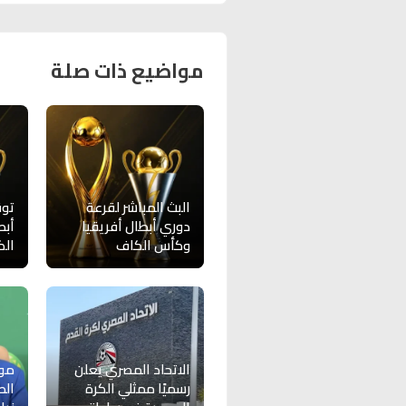
مواضيع ذات صلة
البث المباشر لقرعة
توق
دوري أبطال أفريقيا
أبط
وكأس الكاف
الك
الاتحاد المصري يعلن
مو
رسميًا ممثلي الكرة
الص