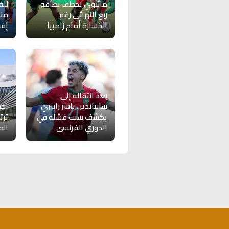
مالاوي تخطف بطاقة
للف
ربع النهائي رغم
من
الخسارة أمام زامبيا
إفر
بعد انتقاله إلى
سانتاندير.. ياسر زابيري
اجت
يكشف سبب فشله في
ترت
الدوري الفرنسي
الم