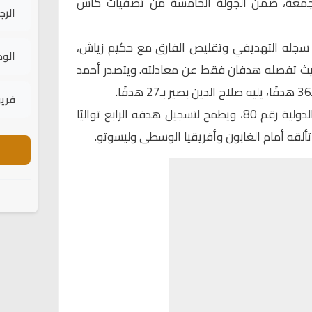
الجمعة، ضمن الجولة الخامسة من تصفيات كأس
الرج
ز سجله التهديفي وتقليص الفارق مع حكيم زياش،
الود
لحالي بـ25 هدفًا، حيث تفصله هدفان فقط عن معادلته. ويتصدر أحمد
فريق
المهاجم المغربي يخوض مباراته الدولية رقم 80، ويطمح لتسجيل هدفه الرابع تواليًا
ألقه أمام الغابون وأفريقيا الوسطى وليسوتو.