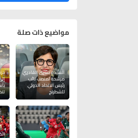
مواضيع ذات صلة
السيدة بشرى القادري
حز
مرشحة لمنصب نائب
إلى
رئيس الاتحاد الدولي
باس
للشطرنج
تنظي
الم