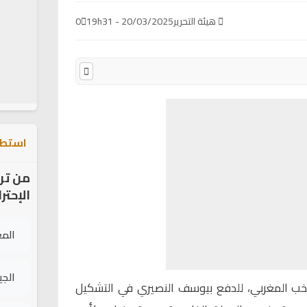
هيئة التحرير
20/03/2025 - 19h31
0
استطل
من تر
الإحتر
الم
الج
تخب المغربي
، للدفع بيوسف النصيري في التشكيل