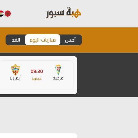
أمس
مباريات اليوم
الغد
09:30
قرطبة
ألميريا
مجدولة