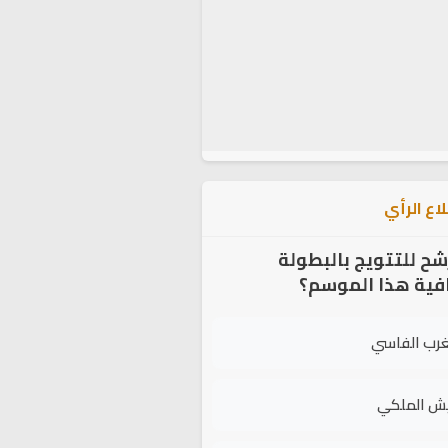
اع الرأي
شح للتتويج بالبطولة
افية هذا الموسم؟
غرب الفاسي
يش الملكي