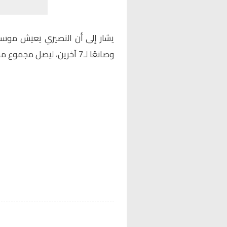
وصانعًا لـ7 آخرين، ليصل مجموع مساهماته التهديفية إلى 36.