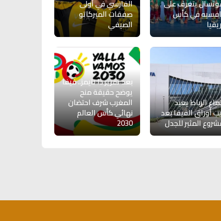
وتسال يتعرف على
الفارسي في أولى
افسيه في كأس
صفقات الميركاتو
يقيا
الصيفي
بعد تقرير ذا تايمز.. فيفا
يوضح حقيقة منح
ماع الرباط يعيد
المغرب شرف احتضان
يب أوراق الفيفا بعد
نهائي كأس العالم
شروع المثير للجدل
2030