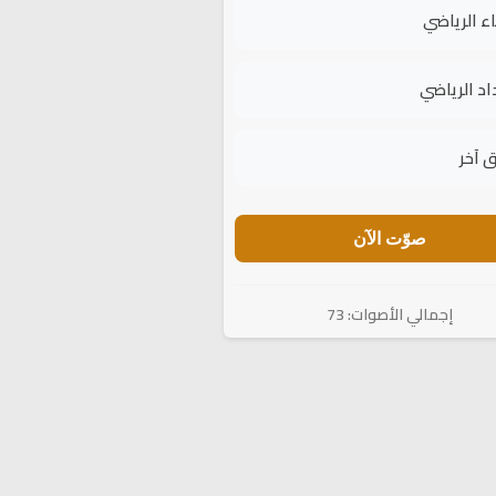
اء الرياضي
اد الرياضي
 آخر
صوّت الآن
إجمالي الأصوات: 73