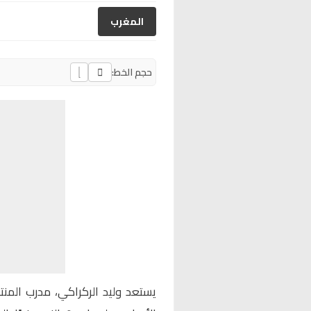
المغرب
حجم الخط:
يستعد
وليد الركراكي، مدرب المن