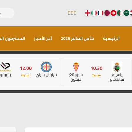
الرئيسية
كأس العالم 2026
آخر الأخبار
المحترفون الم
12:00
10:30
راسينغ
سبورتنغ
ميلبون سيتي
باليرمو
مجدولة
مجدولة
سانتاندير
خيخون