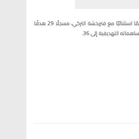
يشار إلى أن النصيري يعيش موسمًا استثنائيًا مع فنربخشة التركي، مسجلًا 29 هدفًا