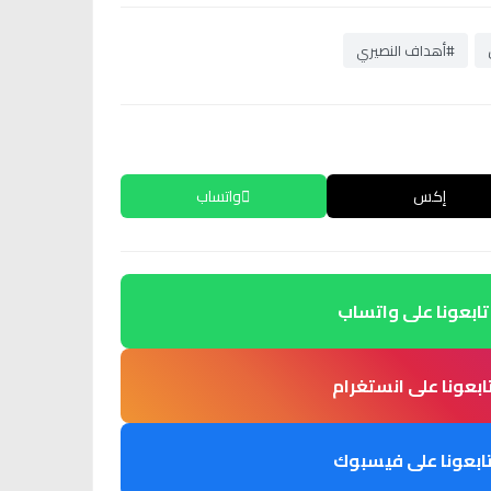
#أهداف النصيري
إكس
واتساب
تابعونا على واتساب
ابعونا على انستغرام
ابعونا على فيسبوك