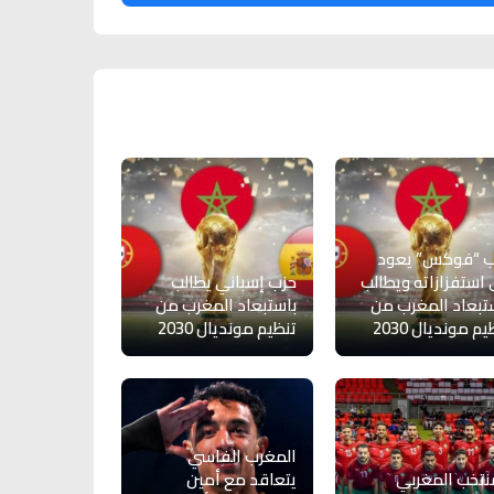
ب “فوكس” يعود
 استفزازاته ويطالب
حزب إسباني يطالب
تبعاد المغرب من
باستبعاد المغرب من
م مونديال 2030
تنظيم مونديال 2030
المغرب الفاسي
نتخب المغربي
يتعاقد مع أمين