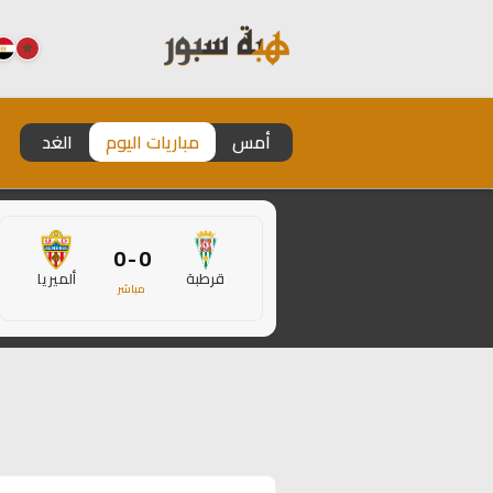
أمس
مباريات اليوم
الغد
0 - 0
قرطبة
ألميريا
مباشر