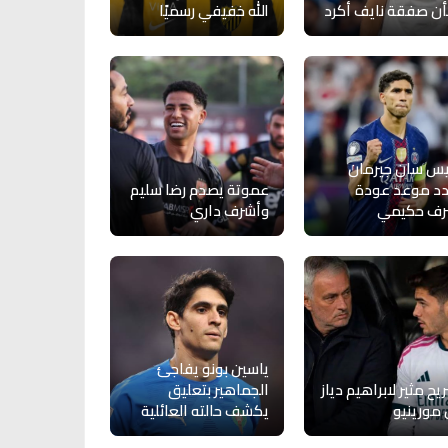
ن صفقة نايف أكرد
الله خفيفي رسميًا
يس سان جيرمان
د موعد عودة
عموتة يصدم رضا سليم
رف حكيمي
وأشرف داري
ياسين بونو يفاجئ
يح مثير لابراهيم دياز
الجماهير بتعليق
مورينيو
يكشف حالته العائلية