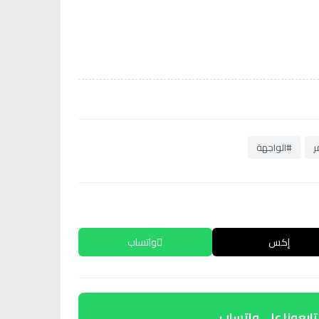
ر
#الواجهة
إكس
واتساب
تابعونا على واتساب