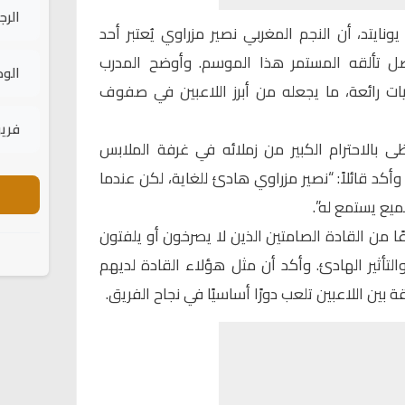
الرج
نايتد، أن النجم المغربي نصير مزراوي يُعتبر أحد
ضل تألقه المستمر هذا الموسم. وأوضح المدرب
الود
ات رائعة، ما يجعله من أبرز اللاعبين في صفوف
فريق
ى بالاحترام الكبير من زملائه في غرفة الملابس
كد قائلاً: “نصير مزراوي هادئ للغاية، لكن عندما
ميع يستمع له”.
ا من القادة الصامتين الذين لا يصرخون أو يلفتون
التأثير الهادئ. وأكد أن مثل هؤلاء القادة لديهم
ة بين اللاعبين تلعب دورًا أساسيًا في نجاح الفريق.