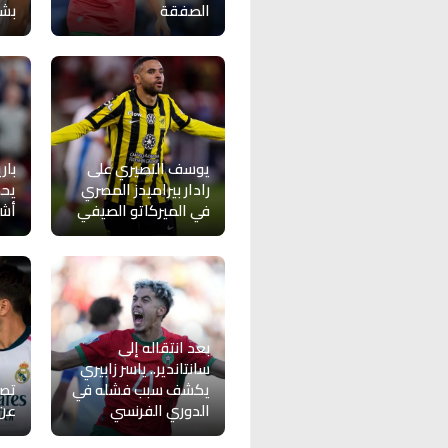
الصفقة
بشأ
يوسف النصيري على
بار
رادار بيراميدز المصري
يحد
في الميركاتو الصيفي
أش
بعد انتقاله إلى
سانتاندير.. ياسر زابيري
يكشف سبب فشله في
تصر
الدوري الفرنسي
عن 