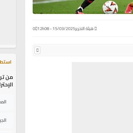
هيئة التحرير
15/03/2025 - 12h08
0
استطل
من تر
الإحتر
الم
الج