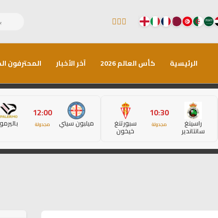
الرئيسية
كأس العالم 2026
آخر الأخبار
المحترفون الم
12:00
10:30
راسينغ
سبورتنغ
ميلبون سيتي
باليرمو
مجدولة
مجدولة
سانتاندير
خيخون