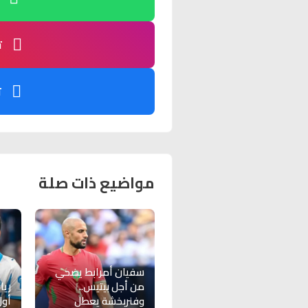
ت
ت
مواضيع ذات صلة
سفيان أمرابط يضحي
من أجل بيتيس..
ريا
وفنربخشة يعطل
أول