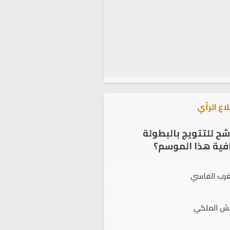
اع الرأي
شح للتتويج بالبطولة
افية هذا الموسم؟
غرب الفاسي
يش الملكي