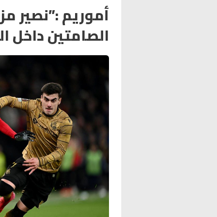
أموريم :”نصير مز
الصامتين داخل ال