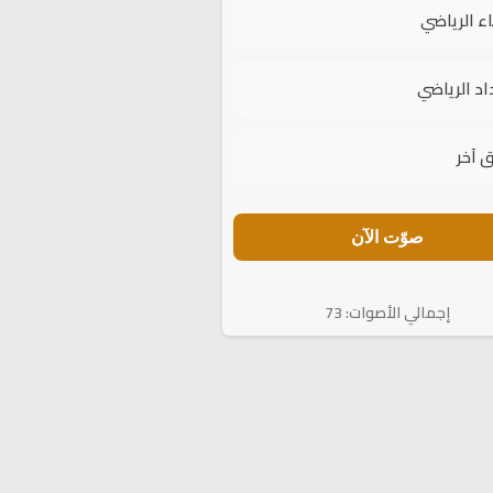
اء الرياضي
اد الرياضي
 آخر
صوّت الآن
إجمالي الأصوات: 73