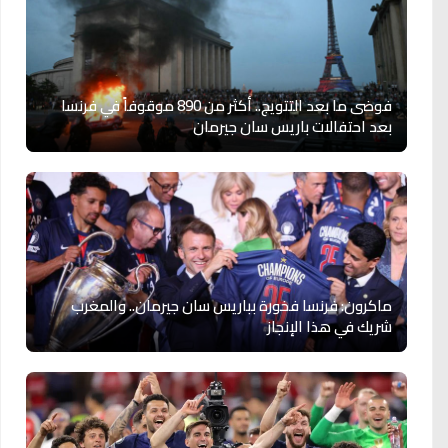
فوضى ما بعد التتويج.. أكثر من 890 موقوفاً في فرنسا
بعد احتفالات باريس سان جيرمان
ماكرون: فرنسا فخورة بباريس سان جيرمان.. والمغرب
شريك في هذا الإنجاز