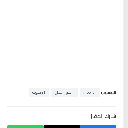
الوسوم:
#mobile
#إيمري تشان
#برشلونة
شارك المقال