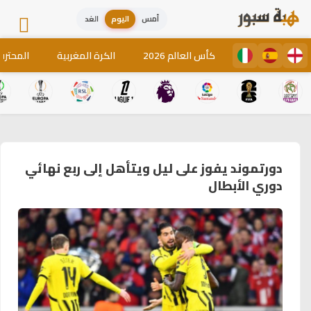
أمس
اليوم
الغد
كأس العالم 2026
الكرة المغربية
المحترف
دورتموند يفوز على ليل ويتأهل إلى ربع نهائي
دوري الأبطال