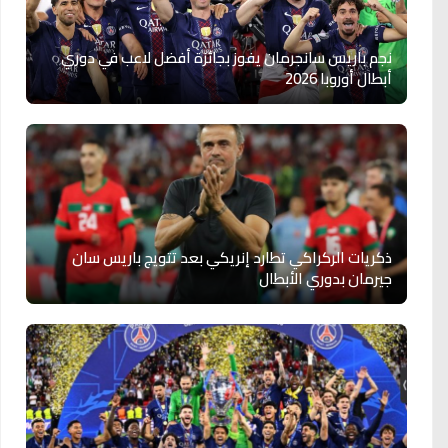
نجم باريس سانجرمان يفوز بجائزة أفضل لاعب في دوري
أبطال أوروبا 2026
ذكريات الركراكي تطارد إنريكي بعد تتويج باريس سان
جيرمان بدوري الأبطال