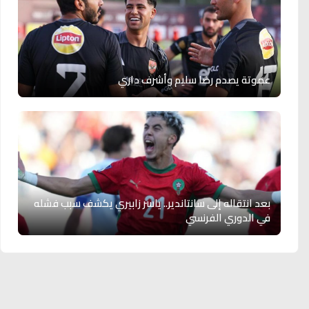
عموتة يصدم رضا سليم وأشرف داري
بعد انتقاله إلى سانتاندير.. ياسر زابيري يكشف سبب فشله
في الدوري الفرنسي