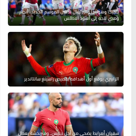
بلجيكا وهولندا والبرتغال تدشن الموسم الجديد.. أنظار
وهبي تتجه إلى أسود الاطلس
الزابيري يوقع أول أهدافه بقميص راسينغ سانتاندير
سفيان أمرابط يضحي من أجل بيتيس.. وفنربخشة يعطل