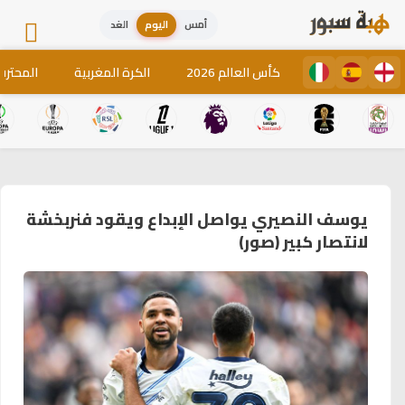
أمس
اليوم
الغد
كأس العالم 2026
الكرة المغربية
المحترف
يوسف النصيري يواصل الإبداع ويقود فنربخشة
لانتصار كبير (صور)