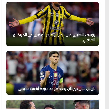
يوسف النصيري على رادار بيراميدز المصري في الميركاتو
الصيفي
باريس سان جيرمان يحدد موعد عودة أشرف حكيمي