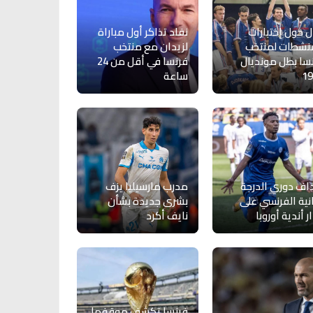
 حول إختبارات
نفاد تذاكر أول مباراة
نشطات لمنتخب
لزيدان مع منتخب
سا بطل مونديال
فرنسا في أقل من 24
19
ساعة
ف دوري الدرجة
مدرب مارسيليا يزف
انية الفرنسي على
بشرى جديدة بشأن
ار أندية أوروبا
نايف أكرد
فرنسا تكشف موقفها