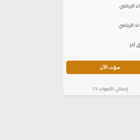
اء الرياضي
اد الرياضي
 آخر
صوّت الآن
إجمالي الأصوات: 73