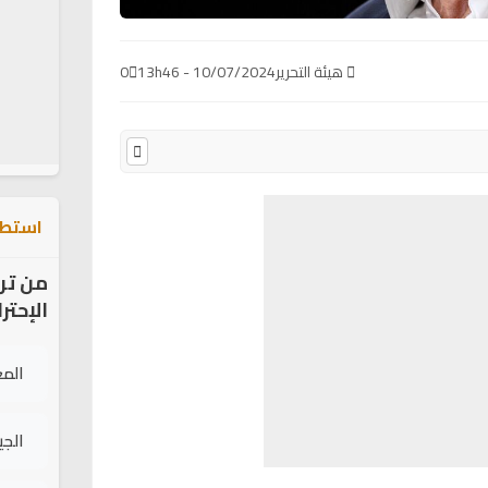
هيئة التحرير
10/07/2024 - 13h46
0
استطل
من تر
الإحتر
الم
الج