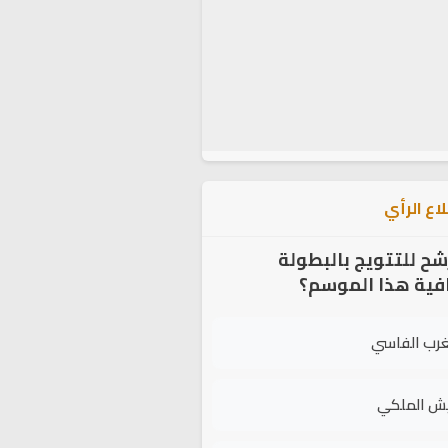
اع الرأي
شح للتتويج بالبطولة
افية هذا الموسم؟
غرب الفاسي
يش الملكي