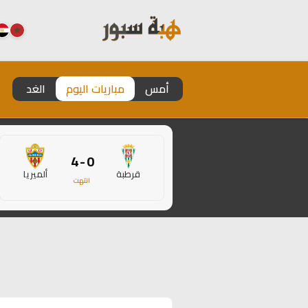
أمس
مباريات اليوم
الغد
0 - 4
قرطبة
ألميريا
انتهت