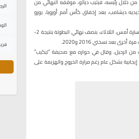
 من خلال رئيسه، فيليب ديالو، موقفه النهائي من
الرج
يديه ديشامب، بعد إخفاق كأس أمم أوروبا، يورو
الود
وخرجت فرنسا أمام إسبانيا بعد الخسارة أمس، الثلاثاء، بنصف نهائي البطولة بنتيجة 2-
فريق
ن الرحيل، وقال في حواره مع صحيفة “ليكيب”
 إيجابية بشكل عام رغم مرارة الخروج والهزيمة على