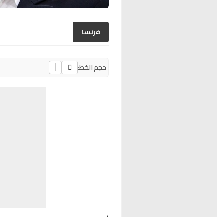
فرنسا
حجم الخط: