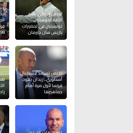
لويس إنريكي يمنح
جدل
الثقة لموهبتين
الم
تونسيتين في تحضيرات
فرن
باريس سان جيرمان
98
باريس تستعد لاستقبال
أسطوري.. زيدان يقود
هدا
فرنسا لأول مرة أمام
الث
جماهيرها
راد
تصريح مؤثر من زين