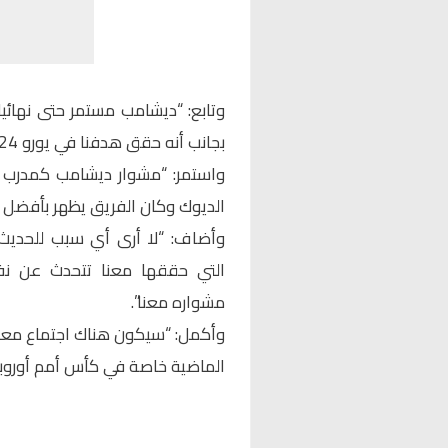
بجانب أنه حقق هدفنا في يورو 2024 وهو الوصول إلى نصف النهائي”.
واستمر: “مشوار ديشامب كمدرب ل
الديوك وكان الفريق يظهر بأفضل شكل
وأضاف: “لا أرى أي سبب للحديث 
التي حققها معنا تتحدث عن نفس
مشواره معنا”.
وأكمل: “سيكون هناك اجتماع معه 
الماضية خاصة في كأس أمم أوروبا”