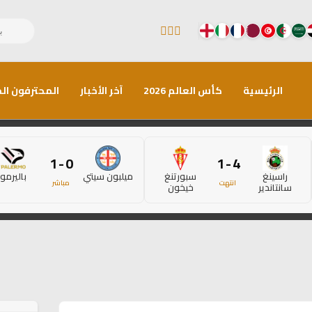
الرئيسية
كأس العالم 2026
آخر الأخبار
المحترفون الم
0 - 1
4 - 1
راسينغ
سبورتنغ
ميلبون سيتي
باليرمو
انتهت
مباشر
سانتاندير
خيخون