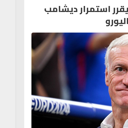
يقرر استمرار ديشامب
ليورو