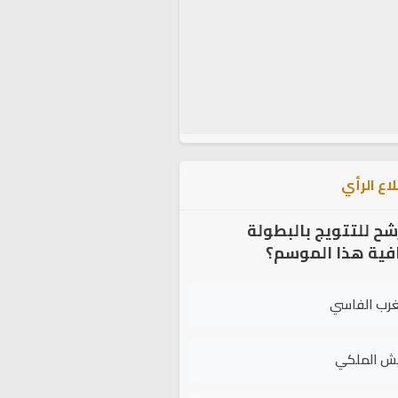
اع الرأي
شح للتتويج بالبطولة
افية هذا الموسم؟
غرب الفاسي
يش الملكي