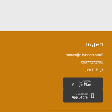
اتصل بنا
contact@hibasport.com
0537727279
الرباط - المغرب
متوفر على
Google Play
متوفر على
App Store