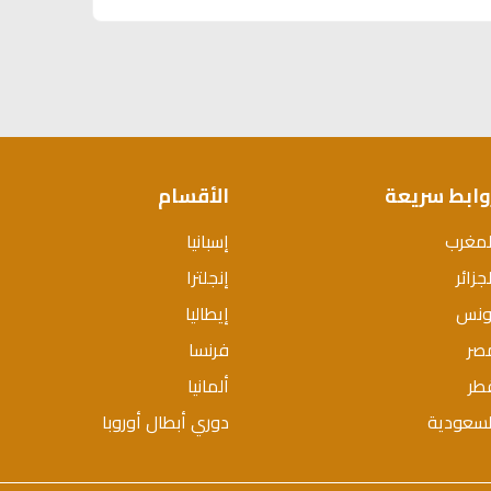
وابط سريعة
الأقسام
لمغرب
إسبانيا
جزائر
إنجلترا
ونس
إيطاليا
صر
فرنسا
طر
ألمانيا
لسعودية
دوري أبطال أوروبا