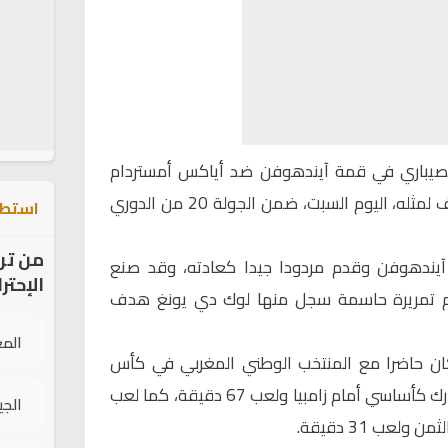
الصيباري في قمة آيندهوفن ضد أياكس أمستردام
التي انتهت بالتعادل الإيجابي بهدف لمثله، اليوم السبت، ضمن الجولة 20 من الدوري
استطل
من تر
آيندهوفن وقدم مردودا جيدا كعادته، وقد صنع
الإحتر
دم تمريرة حاسمة سجل منها لوك دي يونغ هدف
الم
ان حاضرا مع المنتخب الوطني المغربي في كأس
أمم أفريقيا بكوت ديفوار، حيث شارك كأساسي أمام زامبيا ولعب 67 دقيقة، كما لعب
الج
لعب 31 دقيقة.