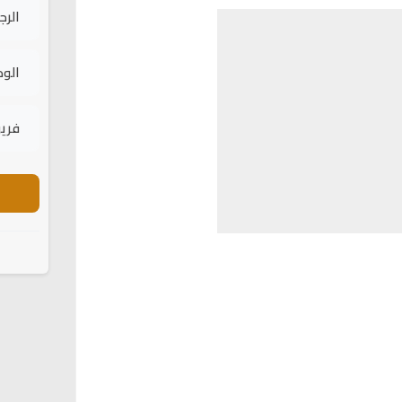
الرج
الود
فريق