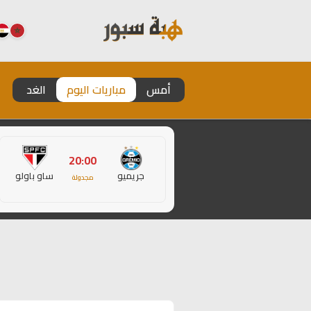
أمس
مباريات اليوم
الغد
20:00
جريميو
ساو باولو
مجدولة