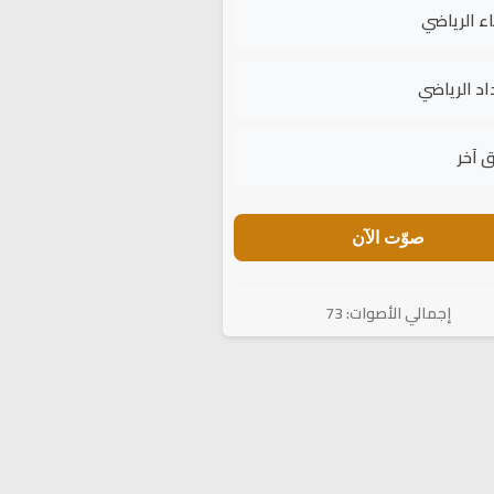
اء الرياضي
اد الرياضي
 آخر
صوّت الآن
إجمالي الأصوات: 73