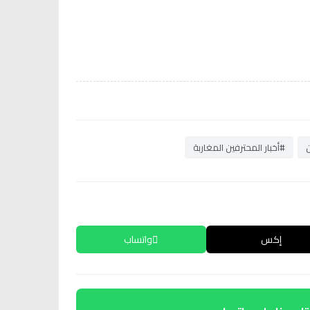
ن
#أخبار المحترفين المغاربة
إكس
واتساب