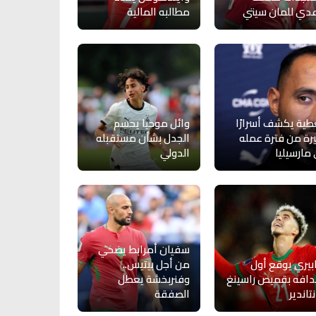
دي للمان سيتي
مطالبه المالية
طية يكشف أسرارًا
وائل موحيا يحسم
رة من فترة عمله
الجدل بشأن مستقبله
مارسيليا
الدولي
سفيان أمرابط يضحي
ابيري يوقع أول
من أجل بيتيس..
افه بقميص راسينغ
وفنربخشة يعطل
تاندير
الصفقة