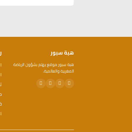
هبة سبور
ر
ا
هبة سبور موقع يهتم بشؤون الرياضة
المغربية والعالمية.
ال
ت
م
ق
ا