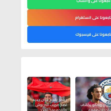
تابعونا على واتساب
ابعونا على انستغرام
ابعونا على فيسبوك
رينجرز يقدم عرض جديد
ريزيو رومانو يكشف
لضم صهيب الدريوش
تجدات صفقة
وآيندهوفن يحدد