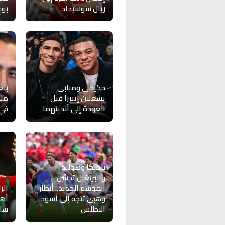
ريال سوسيداد
بوع
حكيمي ومبابي
بنع
يشعلان إيبيزا قبل
مثي
العودة إلى أنديتهما
في 
بلجيكا وهولندا
والبرتغال تدشن
الموسم الجديد.. أنظار
الز
وهبي تتجه إلى أسود
أهد
الاطلس
سان