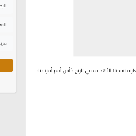
الرج
الود
فريق
غاربة تسجيلا للأهداف في تاريخ كأس أمم أفريقيا: