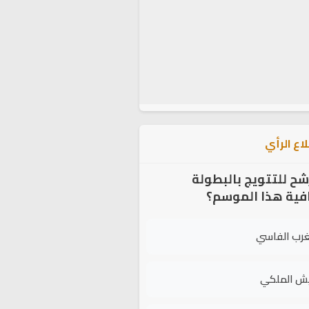
اع الرأي
شح للتتويج بالبطولة
افية هذا الموسم؟
غرب الفاسي
يش الملكي