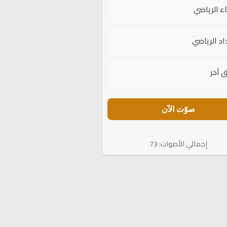
اء الرياضي
اد الرياضي
 آخر
صوّت الآن
إجمالي الأصوات: 73