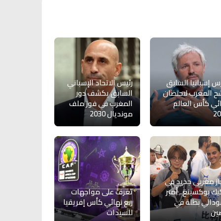
س إسبانيا السابق
رئيس الاتحاد الإسباني
ح المغرب لاحتضان
السابق يكشف دور
ئي كأس العالم
المغرب في فوز ملف
20
مونديال 2030
از مغربي جديد في
يك بوكسينغ.. أمبر
تعرف على مواجهات
دالي بطلة في
ربع نهائي كأس إفريقيا
ين
للسيدات