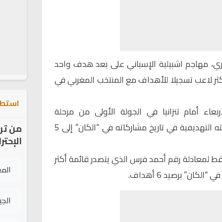
ري، مهاجم اشبيلية الإسباني على بعد هدف واحد
 لاعب تسجيلا للأهداف مع المنتخب المغربي في
استطل
اء أمام تنزانيا في الجولة الأولى من مرحلة
مجموعات “الكان”، رافعا به حصيلته التهديفية في تاريخ مشاركاته في “الكان” إلى 5
من تر
الإحتر
ط لمعادلة رقم أحمد فرس الذي يتصدر قائمة أكثر
الم
لكان” برصيد 6 أهداف.
الج