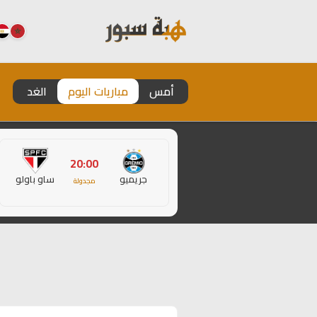
أمس
مباريات اليوم
الغد
20:00
جريميو
ساو باولو
مجدولة