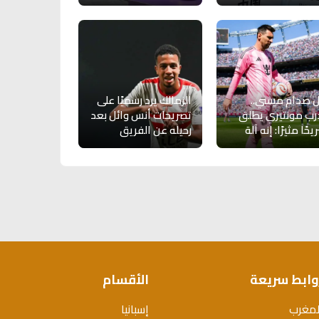
 صدام ميسي..
الزمالك يرد رسميًا على
ب مونتيري يطلق
تصريحات أنس وائل بعد
حًا مثيرًا: إنه آلة
رحيله عن الفريق
وابط سريعة
الأقسام
لمغرب
إسبانيا