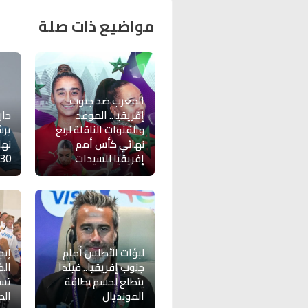
مواضيع ذات صلة
المغرب ضد جنوب
إفريقيا.. الموعد
حار
والقنوات الناقلة لربع
يرش
نهائي كأس أمم
نها
إفريقيا للسيدات
30
لبؤات الأطلس أمام
إنج
جنوب إفريقيا.. فيلدا
الك
يتطلع لحسم بطاقة
تسو
المونديال
الص