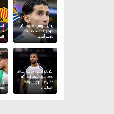
ريال سوسيداد يسابق
اهت
الزمن لحسم صفقة
يعي
نايف أكرد
الم
زكرياء لبيض يوجه رسالة
لجماهيره بعد إصابته
على مستوى الرباط
ريا
الصليبي
سفي