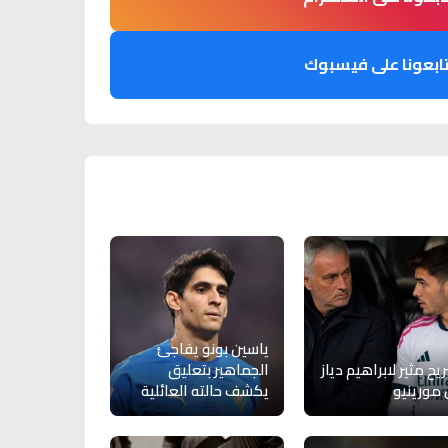
ابعونا على فيسبوك
ياسين بونو يفاجئ
يح مثير لابراهيم دياز
الجماهير بتعليق
مورينيو
يكشف حالته العائلية