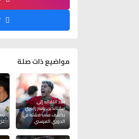
ت
مواضيع ذات صلة
بعد انتقاله إلى
سانتاندير.. ياسر زابيري
يكشف سبب فشله في
تصر
الدوري الفرنسي
عن 