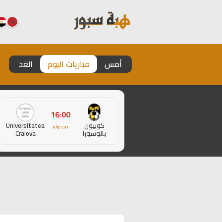
أمس
مباريات اليوم
الغد
16:00
كوبيون
Universitatea
مجدولة
بالوسورا
Craiova