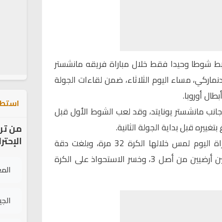
بط شوطا وحيدا فقط خلال مباراة فريقه مانشستر
دنماركي، مساء اليوم الثلاثاء، ضمن لقاءات الجولة
طال أوروبا.
استطل
جانب مانشستر يونايتد، وقد لعب الشوط الأول قبل
غييره قبل بداية الجولة الثانية.
من تر
الإحتر
ولعب أمرابط 45 دقيقة في مباراة اليوم لمس خلالها الكرة 32 مرة، وبلغت دقة
تمريراته 89%، وقد تفوق في نزالين أرضيين من أصل 3، وخسر الاستحواذ على الكرة
الم
الج