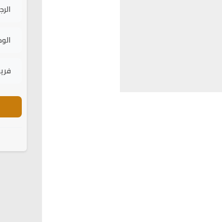
الرج
الود
فريق