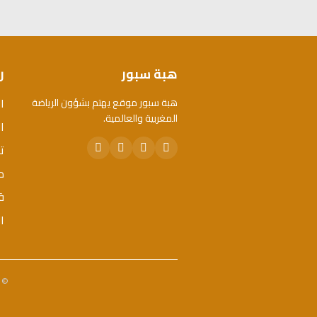
هبة سبور
ر
ا
هبة سبور موقع يهتم بشؤون الرياضة
المغربية والعالمية.
ال
ت
م
ق
ا
© 2026 هبة سبور. جميع الحقوق محفوظة. - تم تطويره 