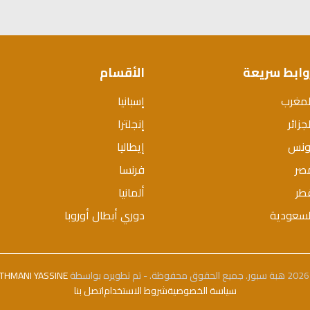
وابط سريعة
الأقسام
لمغرب
إسبانيا
جزائر
إنجلترا
ونس
إيطاليا
صر
فرنسا
طر
ألمانيا
لسعودية
دوري أبطال أوروبا
بواسطة
THMANI YASSINE
سياسة الخصوصية
شروط الاستخدام
اتصل بنا