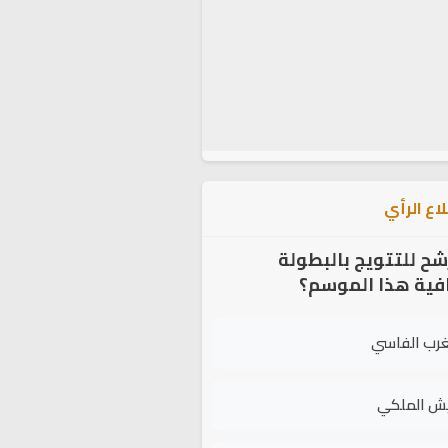
اع الرأي
شح للتتويج بالبطولة
افية هذا الموسم؟
غرب الفاسي
يش الملكي