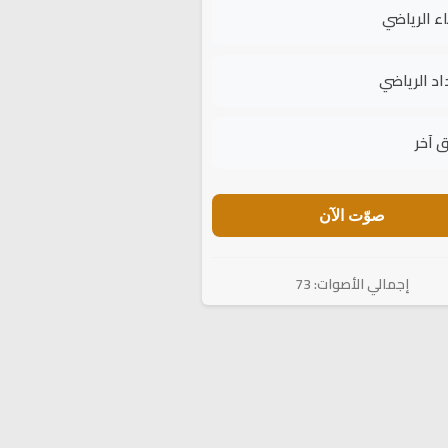
اء الرياضي
اد الرياضي
 آخر
صوّت الآن
إجمالي الأصوات: 73