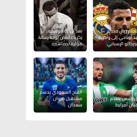
مام ريال مدريد
بعد نهاية موسمه..
د أوناحي إلى واجهة
زكرياء لبيض يوجه رسالة
يركاتو الإسباني
مؤثرة لجماهيره
الفتح السعودي يحسم
ل بيتيس يصدم
مستقبل مروان
ان أمرابط
سعدان