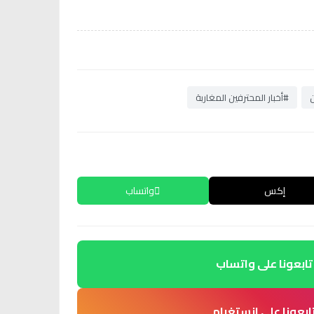
ن
#أخبار المحترفين المغاربة
إكس
واتساب
تابعونا على واتساب
ابعونا على انستغرام