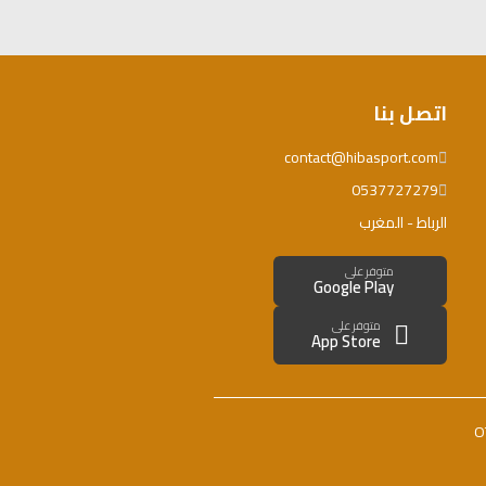
اتصل بنا
contact@hibasport.com
0537727279
الرباط - المغرب
متوفر على
Google Play
متوفر على
App Store
O