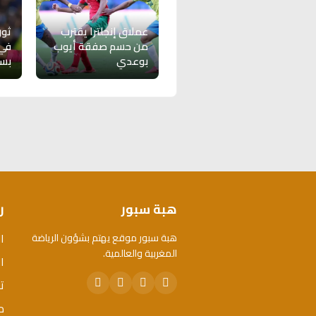
عملاق إنجلترا يقترب
ثور
من حسم صفقة أيوب
في 
بوعدي
بسب
هبة سبور
ر
ا
هبة سبور موقع يهتم بشؤون الرياضة
المغربية والعالمية.
ال
ت
م