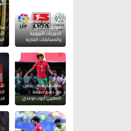
كل ما تريد معرفته عن
مواعيد انطلاق
ساد
الدوريات الأوروبية
الأ
والمسابقات القارية
الد
مانشستر سيتي يقترب
الأ
من حسم صفقة
الك
المغربي أيوب بوعدي
قرا