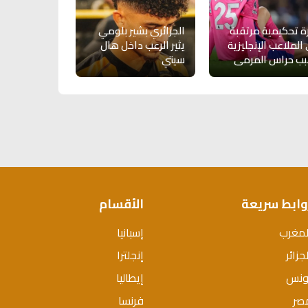
ة تحكيمية مرتقبة
الجزائري بشير بلومي
الملاعب الإنجليزية
يثير الرعب داخل هال
ب حراس المرمى
سيتي
وابط سريعة
الأقسام
لمغرب
إسبانيا
جزائر
إنجلترا
ونس
إيطاليا
صر
فرنسا