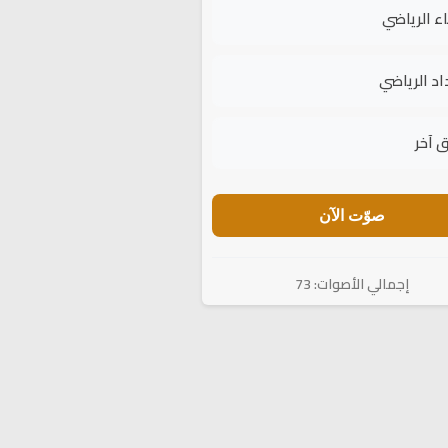
اء الرياضي
اد الرياضي
 آخر
صوّت الآن
إجمالي الأصوات: 73