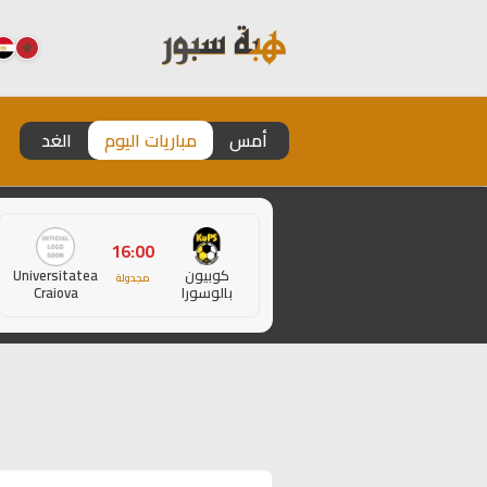
أمس
مباريات اليوم
الغد
16:00
كوبيون
Universitatea
مجدولة
بالوسورا
Craiova