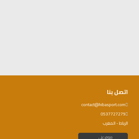
اتصل بنا
contact@hibasport.com
0537727279
الرباط - المغرب
متوفر على