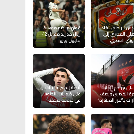
س الراحلين يغادر
فولهام يضم موهبة
هلي المصري إلى
ريال مدريد مقابل 42
وري القطري
مليون يورو
هلي يهاجم اتحاد
أندية إنجليزية تتنافس
رة المصري ويصف
على ضم بلال الخنوس
راته بـ”غير المبشرة”
في صفقة ضخمة