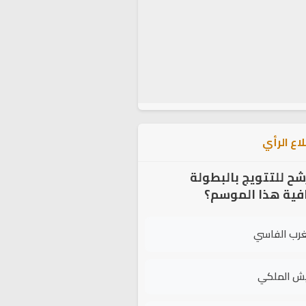
اع الرأي
شح للتتويج بالبطولة
افية هذا الموسم؟
غرب الفاسي
يش الملكي