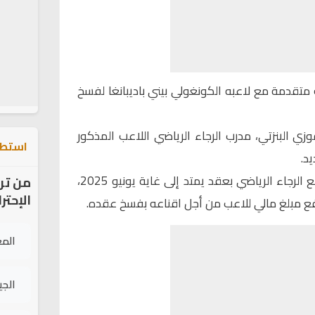
متقدمة مع لاعبه الكونغولي بيني باديبانغا لفسخ
ي البنزتي، مدرب الرجاء الرياضي اللاعب المذكور
استطل
د.
ومعلوم أن بيني باديبانغا مرتبط مع الرجاء الرياضي بعقد يمتد إلى غاية يونيو 2025،
من تر
الإحتر
فع مبلغ مالي للاعب من أجل اقناعه بفسخ عقده.
الم
الج