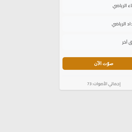
اء الرياضي
اد الرياضي
 آخر
صوّت الآن
إجمالي الأصوات: 73