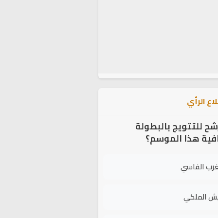
اع الرأي
شح للتتويج بالبطولة
افية هذا الموسم؟
غرب الفاسي
يش الملكي