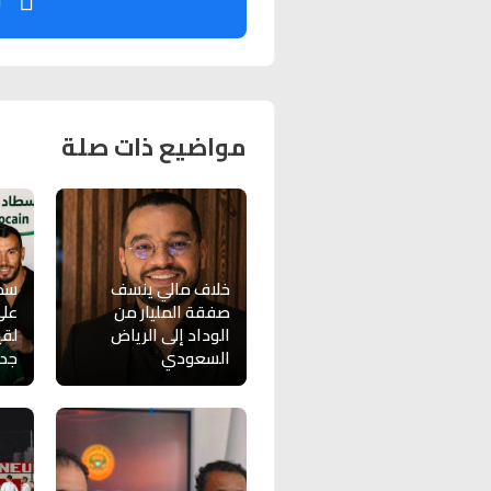
ت
مواضيع ذات صلة
خلاف مالي ينسف
سطا
صفقة المليار من
على
الوداد إلى الرياض
لقي
السعودي
جدي