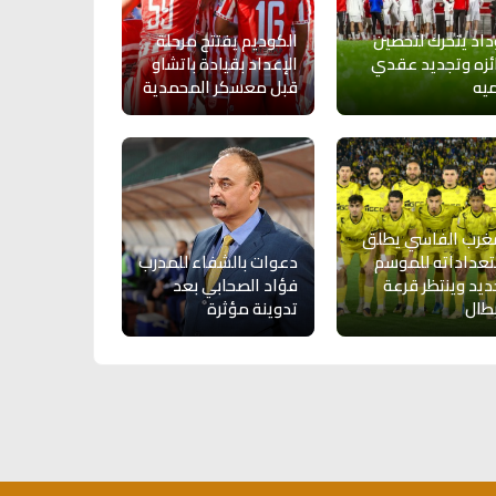
داد يتحرك لتحصين
الكوديم يفتتح مرحلة
ئزه وتجديد عقدي
الإعداد بقيادة باتشاو
يه
قبل معسكر المحمدية
غرب الفاسي يطلق
عداداته للموسم
دعوات بالشفاء للمدرب
ديد وينتظر قرعة
فؤاد الصحابي بعد
بطال
تدوينة مؤثرة