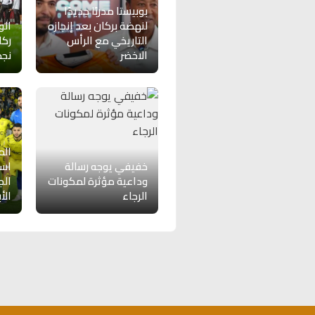
بوبيستا مدربًا جديدًا
لنهضة بركان بعد إنجازه
الو
التاريخي مع الرأس
ركا
الاخضر
نجم
الم
خفيفي يوجه رسالة
است
وداعية مؤثرة لمكونات
الج
الرجاء
الأ