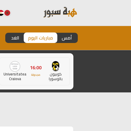
أمس
مباريات اليوم
الغد
16:00
كوبيون
Universitatea
مجدولة
بالوسورا
Craiova