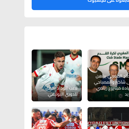
ابعونا على فيسبوك
د المغربي يراهن
 شاكير والمصباحي
ادة مشروع رياضي
لاعب الوداد ينتقل
د
للدوري البوليفي