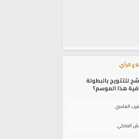
اع الرأي
شح للتتويج بالبطولة
افية هذا الموسم؟
غرب الفاسي
يش الملكي