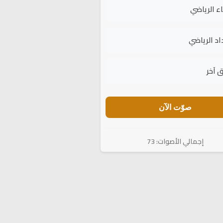
اء الرياضي
اد الرياضي
 آخر
صوّت الآن
إجمالي الأصوات: 73