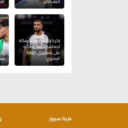
نايف أكرد
الم
زكرياء لبيض يوجه رسالة
لجماهيره بعد إصابته
على مستوى الرباط
ريا
الصليبي
سفي
هبة سبور
ر