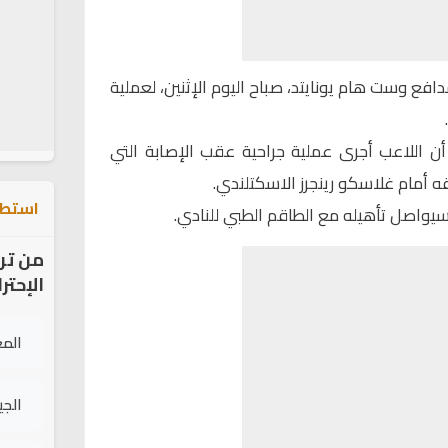
افع وست هام يونايتد، صباح اليوم الإثنين، لعملية
 اللاعب أجرى عملية جراحية عقب الإصابة التي
قه أمام غلاسكو رينجرز الاسكتلندي.
استطل
يواصل تأهيله مع الطاقم الطبي للنادي.
من تر
الإحتر
الم
الج