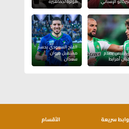
يركاتو الإسباني
مؤثرة لجماهيره
الفتح السعودي يحسم
ل بيتيس يصدم
مستقبل مروان
ان أمرابط
سعدان
وابط سريعة
الأقسام