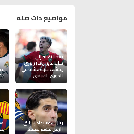
مواضيع ذات صلة
بعد انتقاله إلى
سانتاندير.. ياسر زابيري
يكشف سبب فشله في
تصر
الدوري الفرنسي
عن 
ريال سوسيداد يسابق
اهت
الزمن لحسم صفقة
يعي