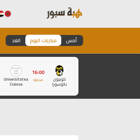
أمس
مباريات اليوم
الغد
16:00
كوبيون
Universitatea
مجدولة
بالوسورا
Craiova