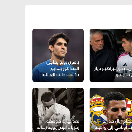
ياسين بونو يفاجئ
يح مثير لابراهيم دياز
الجماهير بتعليق
مورينيو
يكشف حالته العائلية
مام ريال مدريد
بعد نهاية موسمه..
د أوناحي إلى واجهة
زكرياء لبيض يوجه رسالة