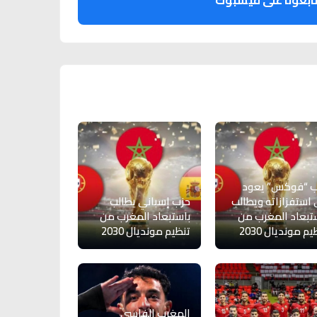
ابعونا على فيسبوك
ب “فوكس” يعود
 استفزازاته ويطالب
حزب إسباني يطالب
تبعاد المغرب من
باستبعاد المغرب من
م مونديال 2030
تنظيم مونديال 2030
المغرب الفاسي