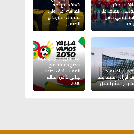
نتخب المغربي
يتعاقد مع أمين
وتسال يتعرف على
الفارسي في أولى
افسيه في كأس
صفقات الميركاتو
يقيا
الصيفي
بعد تقرير ذا تايمز.. فيفا
يوضح حقيقة منح
ماع الرباط يعيد
المغرب شرف احتضان
يب أوراق الفيفا بعد
نهائي كأس العالم
شروع المثير للجدل
2030