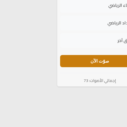
اء الرياضي
اد الرياضي
 آخر
صوّت الآن
إجمالي الأصوات: 73