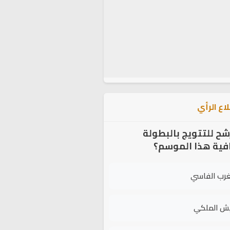
اع الرأي
شح للتتويج بالبطولة
افية هذا الموسم؟
غرب الفاسي
يش الملكي