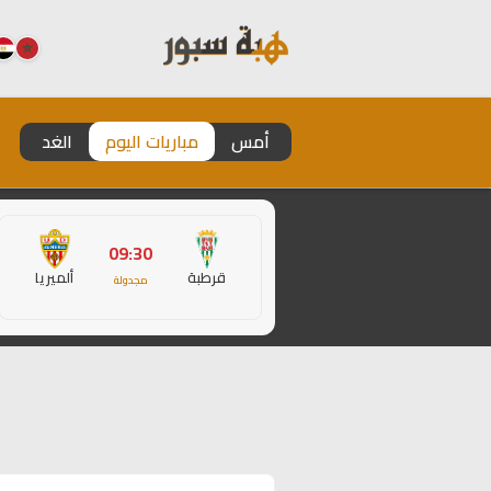
أمس
مباريات اليوم
الغد
09:30
قرطبة
ألميريا
مجدولة