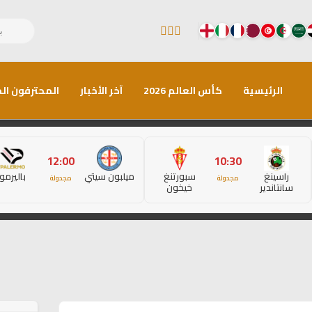
الرئيسية
كأس العالم 2026
آخر الأخبار
المحترفون الم
12:00
10:30
راسينغ
سبورتنغ
ميلبون سيتي
باليرمو
مجدولة
مجدولة
سانتاندير
خيخون