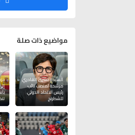
ت
مواضيع ذات صلة
السيدة بشرى القادري
حز
مرشحة لمنصب نائب
إلى
رئيس الاتحاد الدولي
باس
للشطرنج
تنظي