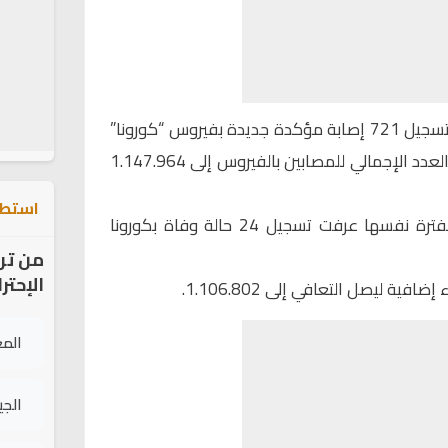
أعلنت وزارة الصحة، اليوم الإثنين، تسجيل 721 إصابة مؤكدة جديدة بفيروس “كورونا”
خلال الـ24 ساعة الماضية، ليرتفع العدد الإجمالي للمصابين بالفيروس إلى 1.147.964
استطل
وأفادت المعطيات الرسمية بأن الفترة نفسها عرفت تسجيل 24 حالة وفاة بكورونا
من تر
الإحتر
الم
الج