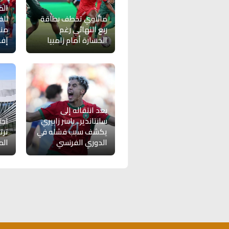
الم
مالاوي تخطف بطاقة
للف
ربع النهائي رغم
من
الخسارة أمام زامبيا
إفر
بعد انتقاله إلى
سانتاندير.. ياسر زابيري
اجت
يكشف سبب فشله في
ترت
الدوري الفرنسي
الم